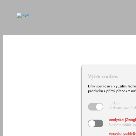
Výběr cookies
Díky souhlasu s využitím tech
prohlídku i přímý přenos z na
Funkční
nezbytné pro fun
Analytika (Googl
Budeme vědět, c
Virtuální prohlíd