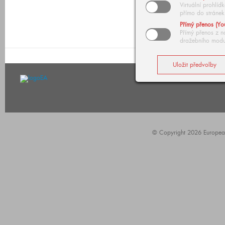
Virtuální prohlí
přímo do stránek
Přímý přenos (Yo
Přímý přenos z n
dražebního modu
© Copyright 2026 European A