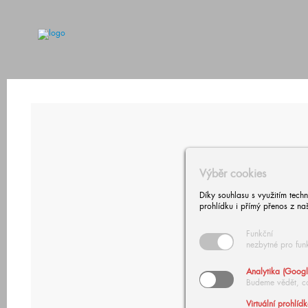
Výběr cookies
Díky souhlasu s využitím tech
prohlídku i přímý přenos z na
Funkční
nezbytné pro fun
Analytika (Googl
Budeme vědět, c
Virtuální prohlíd