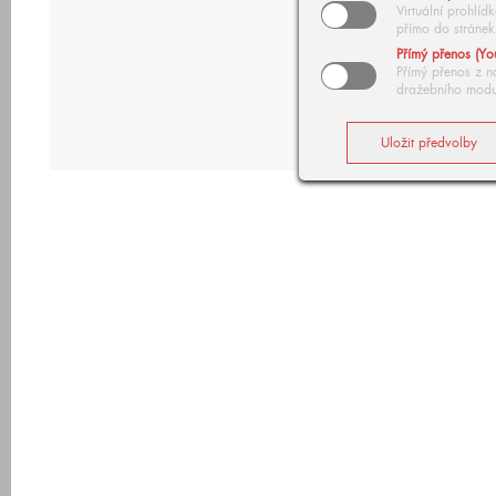
Virtuální prohlí
přímo do stránek
Přímý přenos (Yo
Přímý přenos z n
dražebního modu