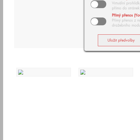
Virtuální prohlí
přímo do stránek
Přímý přenos (Yo
Přímý přenos z n
dražebního modu