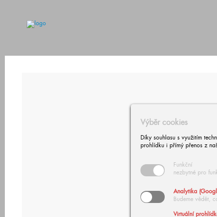
Výběr cookies
Díky souhlasu s využitím tech
prohlídku i přímý přenos z na
Funkční
nezbytné pro fun
Analytika (Googl
Budeme vědět, c
Virtuální prohlíd