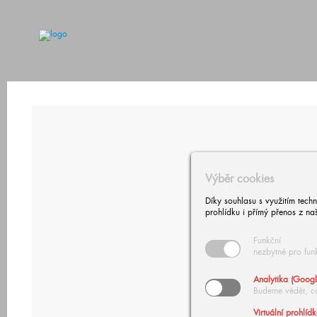
Výběr cookies
Díky souhlasu s využitím tech
prohlídku i přímý přenos z na
Funkční
nezbytné pro fun
Analytika (Googl
Budeme vědět, c
Virtuální prohlíd