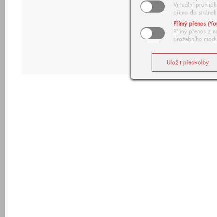
Virtuální prohlí
přímo do stránek
Přímý přenos (Yo
Přímý přenos z n
dražebního modu