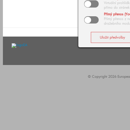
Virtuální prohlí
přímo do stránek
Přímý přenos (Yo
Přímý přenos z n
dražebního modu
© Copyright 2026 European A