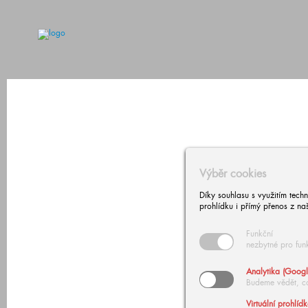
Výběr cookies
Díky souhlasu s využitím tech
prohlídku i přímý přenos z na
Funkční
nezbytné pro fun
Analytika (Googl
Budeme vědět, c
Virtuální prohlíd