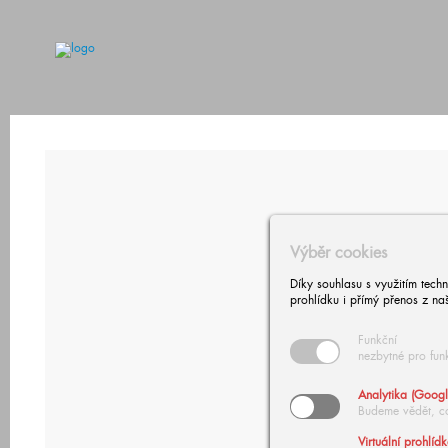
Výběr cookies
Díky souhlasu s využitím tech
prohlídku i přímý přenos z na
Funkční
nezbytné pro fun
Analytika (Googl
Budeme vědět, c
Virtuální prohlíd