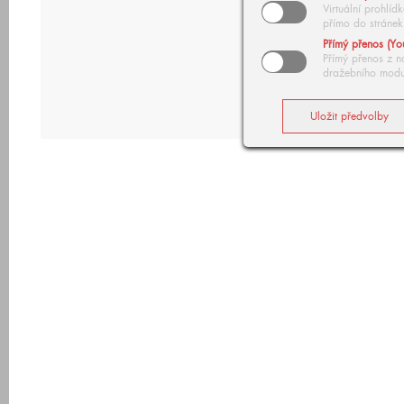
Virtuální prohlí
přímo do stránek
Přímý přenos (Yo
Přímý přenos z n
dražebního modu