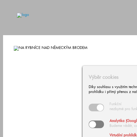
Výběr cookies
Díky souhlasu s využitím tech
prohlídku i přímý přenos z na
Funkční
nezbytné pro fun
Analytika (Googl
Budeme vědět, c
Virtuální prohlíd