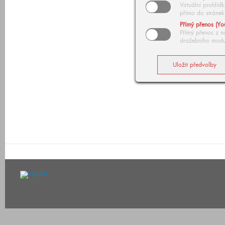
Virtuální prohlí
přímo do stránek
Přímý přenos (Yo
Přímý přenos z n
dražebního modu