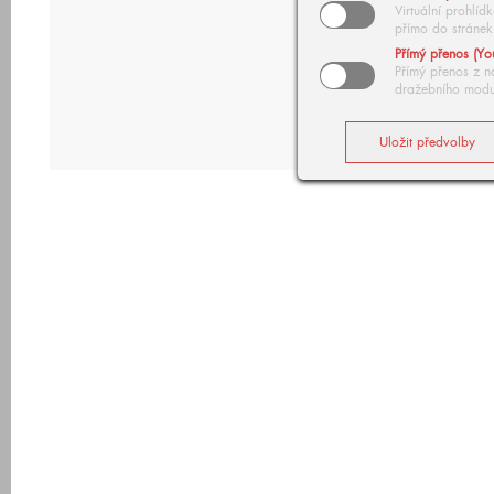
Virtuální prohlí
přímo do stránek
Přímý přenos (Yo
Přímý přenos z n
dražebního modu