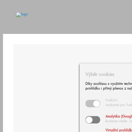
Výběr cookies
Díky souhlasu s využitím tech
prohlídku i přímý přenos z na
Funkční
nezbytné pro fun
Analytika (Googl
Budeme vědět, c
Virtuální prohlíd