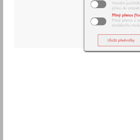
Virtuální prohlí
přímo do stránek
Přímý přenos (Yo
Přímý přenos z n
dražebního modu