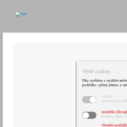
Výběr cookies
Díky souhlasu s využitím tech
prohlídku i přímý přenos z na
Funkční
nezbytné pro fun
Analytika (Googl
Budeme vědět, c
Virtuální prohlíd