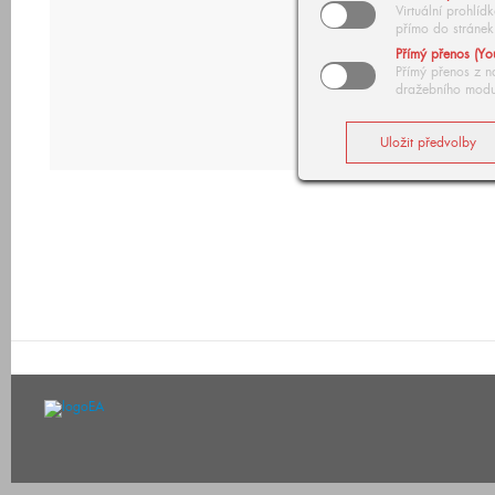
Virtuální prohlí
přímo do stránek
Přímý přenos (Yo
Přímý přenos z n
dražebního modu