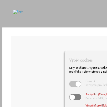
Výběr cookies
Díky souhlasu s využitím tech
prohlídku i přímý přenos z na
Funkční
nezbytné pro fun
Analytika (Googl
Budeme vědět, c
Virtuální prohlíd