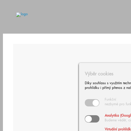
Výběr cookies
Díky souhlasu s využitím tech
prohlídku i přímý přenos z na
Funkční
nezbytné pro fun
Analytika (Googl
Budeme vědět, c
Virtuální prohlíd