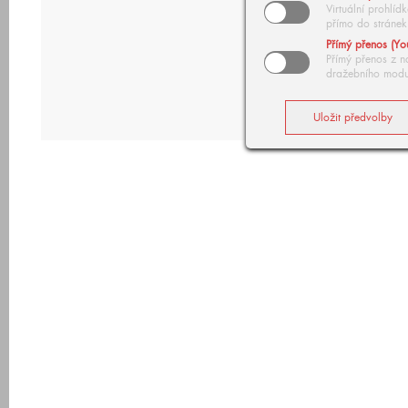
Virtuální prohlí
přímo do stránek
Přímý přenos (Yo
Přímý přenos z n
dražebního modu