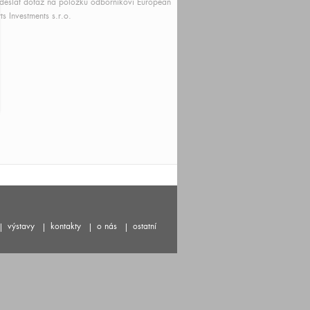
deslat dotaz na položku odborníkovi European
ts Investments s.r.o.
výstavy
kontakty
o nás
ostatní