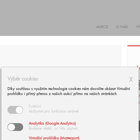
AUKCE
O NÁS
V
1
Výběr cookies
X
arrow
arrow_
Díky souhlasu s využitím technologie cookies nám dovolíte ukázat Virtuální
prohlídku i přímý přenos z našich aukcí přímo na našich stránkách.
V
z
Funkční
nezbytné pro funkčnost stránek
Analytika (Google Analytics)
Budeme vědět, co Vás zajímá
Virtuální prohlídka (Matterport)