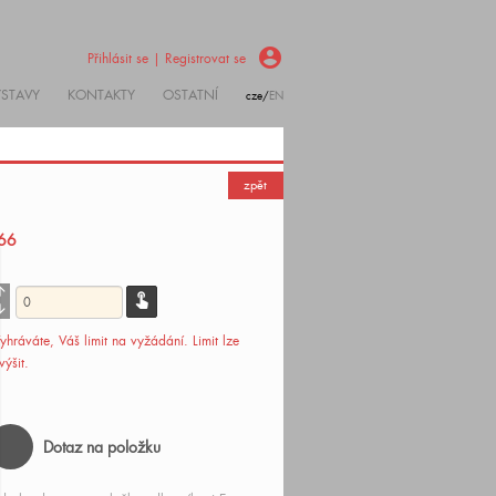
account_circle
Přihlásit se | Registrovat se
ÝSTAVY
KONTAKTY
OSTATNÍ
cze/
EN
zpět
66
_upward
touch_app
downward
yhráváte, Váš limit
na vyžádání
. Limit lze
výšit.
Dotaz na položku