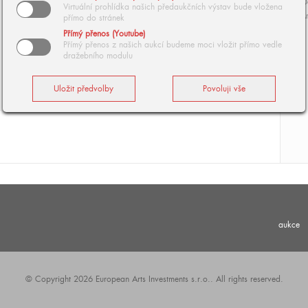
O
Virtuální prohlídka našich předaukčních výstav bude vložena
Ar
přímo do stránek
Přímý přenos (Youtube)
Přímý přenos z našich aukcí budeme moci vložit přímo vedle
dražebního modulu
aukce
© Copyright 2026 European Arts Investments s.r.o.. All rights reserved.