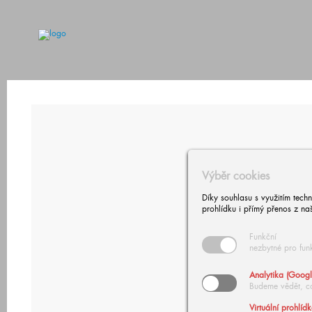
Výběr cookies
Díky souhlasu s využitím tech
prohlídku i přímý přenos z na
Funkční
nezbytné pro fun
Analytika (Googl
Budeme vědět, c
Virtuální prohlíd