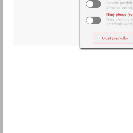
Virtuální prohlí
přímo do stránek
Přímý přenos (Yo
Přímý přenos z n
dražebního modu