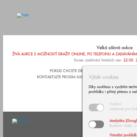
Velká sálová aukce
ŽIVÁ AUKCE S MOŽNOSTÍ DRAŽIT ONLINE, PO TELEFONU A ZADÁVÁNÍM LIM
Konec zadávání limitních cen:
22.05. 
POKUD CHCETE DRAŽIT PO TELEFONU NEBO ZADA
Výběr cookies
KONTAKTUJTE PROSÍM KATARÍNU ZÁRUBOVOU, +420 602
Díky souhlasu s využitím tech
prohlídku i přímý přenos z na
Funkční
nezbytné pro fun
Analytika (Googl
Budeme vědět, c
Virtuální prohlíd