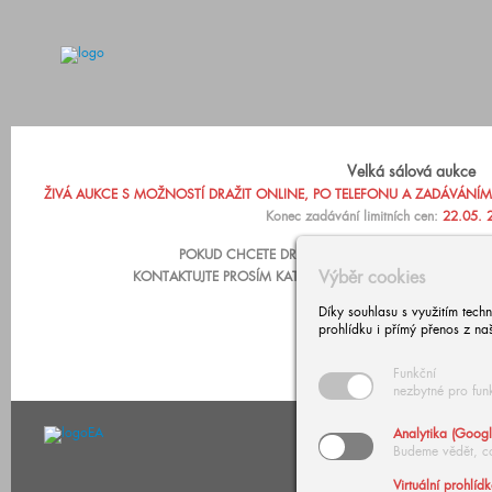
Velká sálová aukce
ŽIVÁ AUKCE S MOŽNOSTÍ DRAŽIT ONLINE, PO TELEFONU A ZADÁVÁNÍM LIM
Konec zadávání limitních cen:
22.05. 
POKUD CHCETE DRAŽIT PO TELEFONU NEBO ZADA
Výběr cookies
KONTAKTUJTE PROSÍM KATARÍNU ZÁRUBOVOU, +420 602
Díky souhlasu s využitím tech
prohlídku i přímý přenos z na
Funkční
nezbytné pro fun
Analytika (Googl
Budeme vědět, c
Virtuální prohlíd