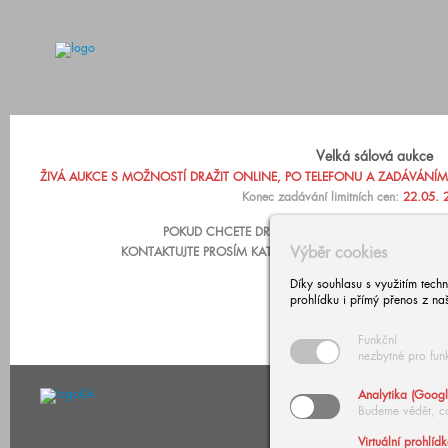
Velká sálová aukce
ŽIVÁ AUKCE S MOŽNOSTÍ DRAŽIT ONLINE, PO TELEFONU A ZADÁVÁNÍM LIM
Konec zadávání limitních cen:
22.05. 
POKUD CHCETE DRAŽIT PO TELEFONU NEBO ZADA
Výběr cookies
KONTAKTUJTE PROSÍM KATARÍNU ZÁRUBOVOU, +420 602
Díky souhlasu s využitím tech
prohlídku i přímý přenos z na
Funkční
nezbytné pro fun
Analytika (Googl
Budeme vědět, c
Virtuální prohlíd