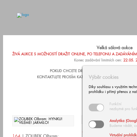
Velká sálová aukce
ŽIVÁ AUKCE S MOŽNOSTÍ DRAŽIT ONLINE, PO TELEFONU A ZADÁVÁNÍM LIM
Konec zadávání limitních cen:
22.05. 
POKUD CHCETE DRAŽIT PO TELEFONU NEBO ZADA
Výběr cookies
KONTAKTUJTE PROSÍM KATARÍNU ZÁRUBOVOU, +420 602
Díky souhlasu s využitím tech
prohlídku i přímý přenos z na
Funkční
nezbytné pro fun
Analytika (Googl
Budeme vědět, c
165
| ZOUBEK Olbram:
Virtuální prohlíd
164
| ZOUBEK Olbram: