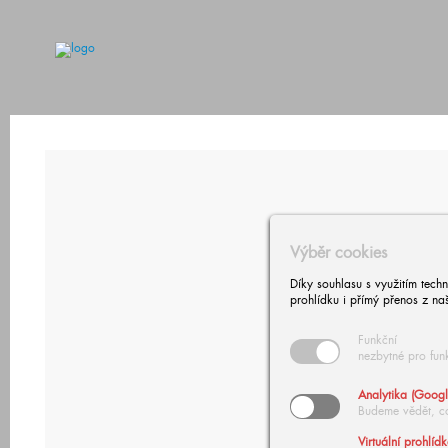
Výběr cookies
Díky souhlasu s využitím tech
prohlídku i přímý přenos z na
Funkční
nezbytné pro fun
Analytika (Googl
Budeme vědět, c
Virtuální prohlíd