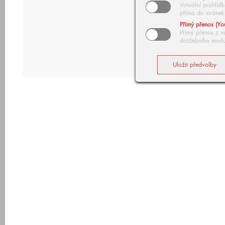
Virtuální prohlí
přímo do stránek
Přímý přenos (Yo
Přímý přenos z n
dražebního modu