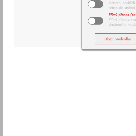
Virtuální prohlí
přímo do stránek
Přímý přenos (Yo
Přímý přenos z n
dražebního modu