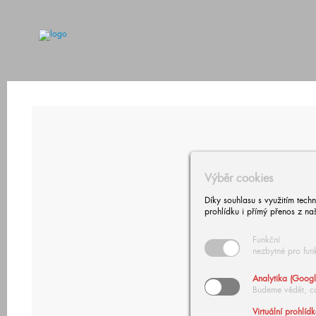
Výběr cookies
Díky souhlasu s využitím tech
prohlídku i přímý přenos z na
Funkční
nezbytné pro fun
Analytika (Googl
Budeme vědět, c
Virtuální prohlíd