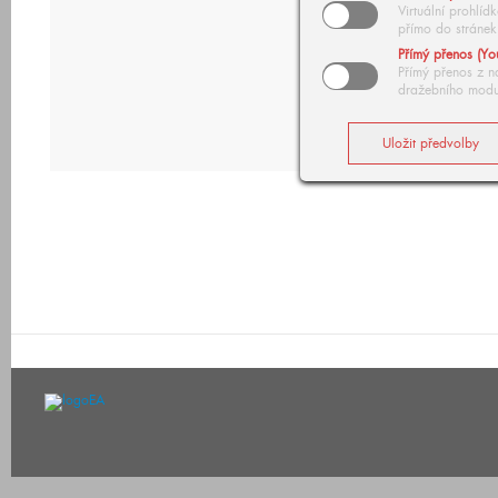
Virtuální prohlí
přímo do stránek
Přímý přenos (Yo
Přímý přenos z n
dražebního modu