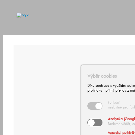
Výběr cookies
Díky souhlasu s využitím tech
prohlídku i přímý přenos z na
Funkční
nezbytné pro fun
Analytika (Googl
Budeme vědět, c
Virtuální prohlíd