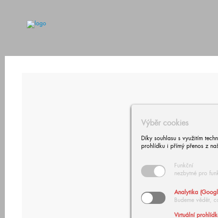
Výběr cookies
Díky souhlasu s využitím tech
prohlídku i přímý přenos z na
Funkční
nezbytné pro fun
Analytika (Googl
Budeme vědět, c
Virtuální prohlíd