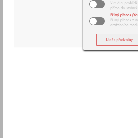
Virtuální prohlí
přímo do stránek
Přímý přenos (Yo
Přímý přenos z n
dražebního modu