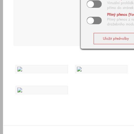
Virtuální prohlí
přímo do stránek
Přímý přenos (Yo
Přímý přenos z n
dražebního modu