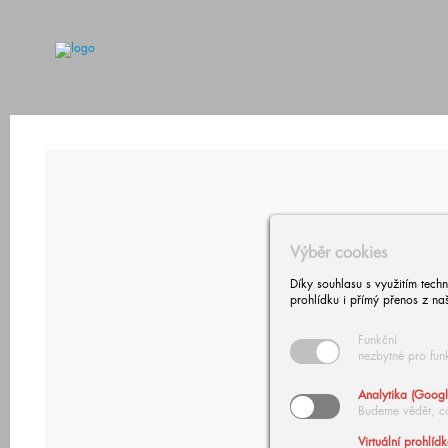
Výběr cookies
Díky souhlasu s využitím tech
prohlídku i přímý přenos z na
Funkční
nezbytné pro fun
Analytika (Googl
Budeme vědět, c
Virtuální prohlíd