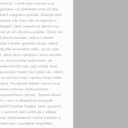
uvislostí, v nichž autor rozvinul svoji
ganickou vizi přecházení tvaru od jeho
álné k imaginární podobě. Sklenáře lákal
rácený svět, který měl svá tajemství a
bezpečí, který znejasňoval zjevné tvary,
val jim až výhružnou podobu. Obraz má
é přesné zasazení, vedoucí vnímání:
číná z levého spodního okraje, odkud
de přes horizontální zídku, za níž roste
ř, jehož obrys vykrajuje v louce uzavřený
var, jímž pronikají tenké kmeny, do
avého horního rohu, jejž ovládá strom,
ipomínající tvarem část lidské ruky, měnící
 ve své horní části v temnou siluetu lidské
stavy. Na obraze Sklenář rozvinul svoji
obitou tvarovou mnohoznačnost,
tropomorfizující přírodu. Význam obrazu
rk v noci ve Sklenářově monografii
zdvihl František Šmejkal, který upozornil,
 v autorově rané tvorbě jde o stěžejní
braz, předznamenaný mnoha kresbami a
sledovaný i pozdějšími litografiemi.