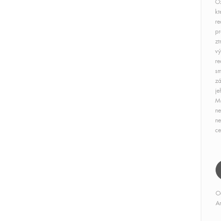
Oz
kt
re
pr
zt
vý
re
sm
zá
je
Má
ne
ne
ce
O
Ar