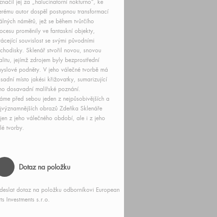
načil jej za „halucinatorní nokturno“, ke
erému autor dospěl postupnou transformací
álných námětů, jež se během tvůrčího
ocesu proměnily ve fantaskní objekty,
rácející souvislost se svými původními
chodisky. Sklenář stvořil novou, snovou
alitu, jejímž zdrojem byly bezprostřední
yslové podněty. V jeho válečné tvorbě má
sadní místo jakési křižovatky, sumarizující
ho dosavadní malířské poznání.
me před sebou jeden z nejpůsobivějších a
jvýznamnějších obrazů Zdeňka Sklenáře
jen z jeho válečného období, ale i z jeho
lé tvorby.
Dotaz na položku
deslat dotaz na položku odborníkovi European
ts Investments s.r.o.