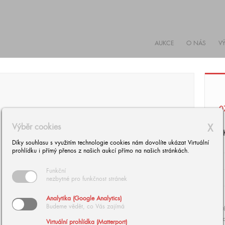
AUKCE
O NÁS
V
0
Výběr cookies
X
S
Díky souhlasu s využitím technologie cookies nám dovolíte ukázat Virtuální
prohlídku i přímý přenos z našich aukcí přímo na našich stránkách.
Funkční
nezbytné pro funkčnost stránek
Analytika (Google Analytics)
Budeme vědět, co Vás zajímá
Ol
da
Virtuální prohlídka (Matterport)