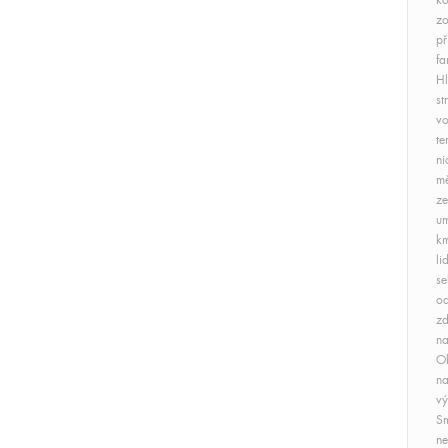
ko
zo
př
fa
Hl
st
vo
te
ni
mě
ze
um
km
li
se
od
zd
na
Ob
na
vý
Sm
ne