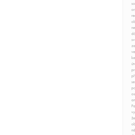
so
or
re
ob
ne
dá
sv
za
ve
ke
út
pr
př
se
po
os
an
Pa
vy
že
o
ná