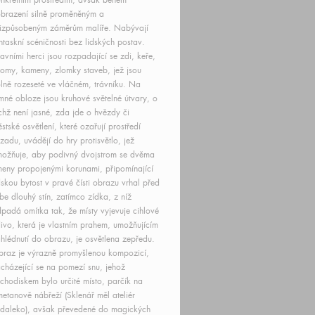
nkrétním prostředím, avšak během
brazení silně proměněným a
izpůsobeným záměrům malíře. Nabývají
ntaskní scéničnosti bez lidských postav.
avními herci jsou rozpadající se zdi, keře,
romy, kameny, zlomky staveb, jež jsou
lně rozeseté ve vláčném, trávníku. Na
mné obloze jsou kruhové světelné útvary, o
chž není jasné, zda jde o hvězdy či
stské osvětlení, které ozařují prostředí
zadu, uvádějí do hry protisvětlo, jež
ožňuje, aby podivný dvojstrom se dvěma
eny propojenými korunami, připomínající
dskou bytost v pravé čísti obrazu vrhal před
be dlouhý stín, zatímco zídka, z níž
padá omítka tak, že místy vyjevuje cihlové
ivo, která je vlastním prahem, umožňujícím
hlédnutí do obrazu, je osvětlena zepředu.
raz je výrazně promyšlenou kompozicí,
cházející se na pomezí snu, jehož
chodiskem bylo určité místo, parčík na
etanově nábřeží (Sklenář měl ateliér
daleko), avšak převedené do magických