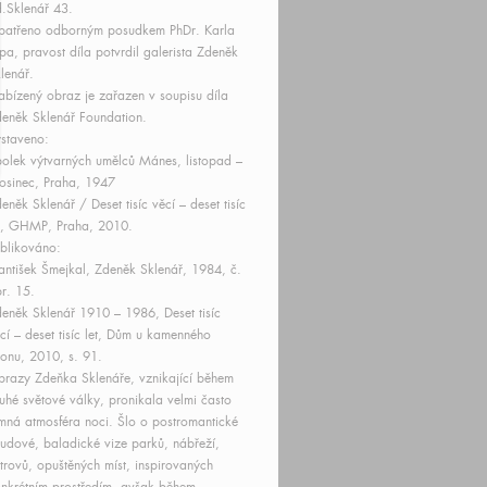
.Sklenář 43.
patřeno odborným posudkem PhDr. Karla
pa, pravost díla potvrdil galerista Zdeněk
lenář.
bízený obraz je zařazen v soupisu díla
eněk Sklenář Foundation.
staveno:
olek výtvarných umělců Mánes, listopad –
osinec, Praha, 1947
eněk Sklenář / Deset tisíc věcí – deset tisíc
t, GHMP, Praha, 2010.
blikováno:
antišek Šmejkal, Zdeněk Sklenář, 1984, č.
r. 15.
eněk Sklenář 1910 – 1986, Deset tisíc
cí – deset tisíc let, Dům u kamenného
onu, 2010, s. 91.
razy Zdeňka Sklenáře, vznikající během
uhé světové války, pronikala velmi často
mná atmosféra noci. Šlo o postromantické
udové, baladické vize parků, nábřeží,
trovů, opuštěných míst, inspirovaných