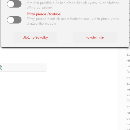
Zd
Virtuální prohlídka našich předaukčních výstav bude vložena
přímo do stránek
O
Sr
Přímý přenos (Youtube)
Přímý přenos z našich aukcí budeme moci vložit přímo vedle
Sk
dražebního modulu
Na
Zd
Vy
Sp
pr
Zd
le
Pu
Fr
ob
Zd
vě
zv
Ob
dr
te
os
os