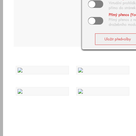
Virtuální prohlí
přímo do stránek
Přímý přenos (Yo
Přímý přenos z n
dražebního modu