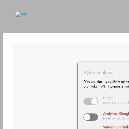
Výběr cookies
Díky souhlasu s využitím tech
prohlídku i přímý přenos z na
Funkční
nezbytné pro fun
Analytika (Googl
Budeme vědět, c
Virtuální prohlíd