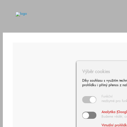
Výběr cookies
Díky souhlasu s využitím tech
prohlídku i přímý přenos z na
Funkční
nezbytné pro fun
Analytika (Googl
Budeme vědět, c
Virtuální prohlíd