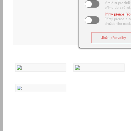
Virtuální prohlí
přímo do stránek
Přímý přenos (Yo
Přímý přenos z n
dražebního modu