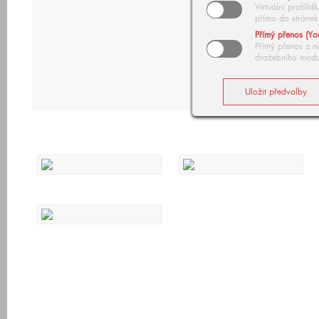
Virtuální prohlí
přímo do stránek
Přímý přenos (Yo
Přímý přenos z n
dražebního modu