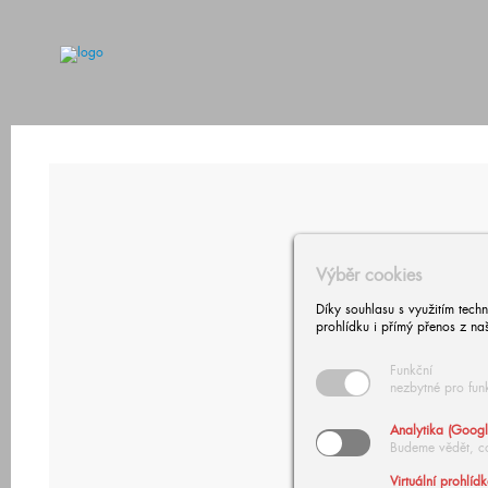
Výběr cookies
Díky souhlasu s využitím tech
prohlídku i přímý přenos z na
Funkční
nezbytné pro fun
Analytika (Googl
Budeme vědět, c
Virtuální prohlíd