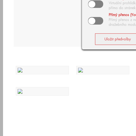
Virtuální prohlí
přímo do stránek
Přímý přenos (Yo
Přímý přenos z n
dražebního modu