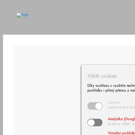
Výběr cookies
Díky souhlasu s využitím tech
prohlídku i přímý přenos z na
Funkční
nezbytné pro fun
Analytika (Googl
Budeme vědět, c
Virtuální prohlíd