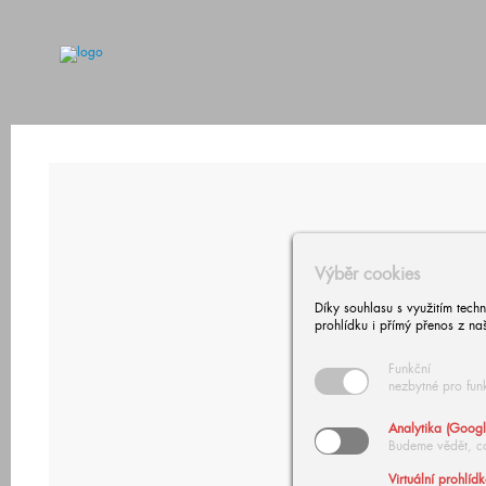
Výběr cookies
Díky souhlasu s využitím tech
prohlídku i přímý přenos z na
Funkční
nezbytné pro fun
Analytika (Googl
Budeme vědět, c
Virtuální prohlíd