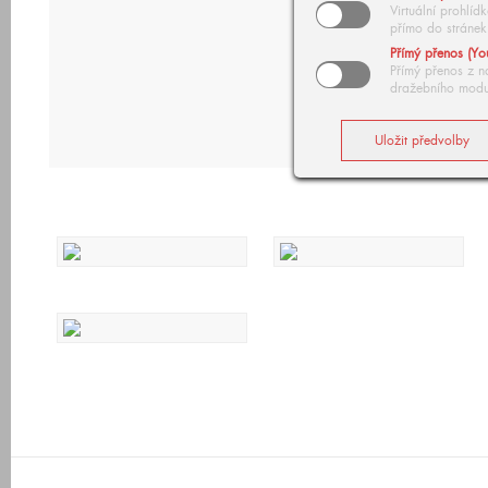
Virtuální prohlí
přímo do stránek
Přímý přenos (Yo
Přímý přenos z n
dražebního modu