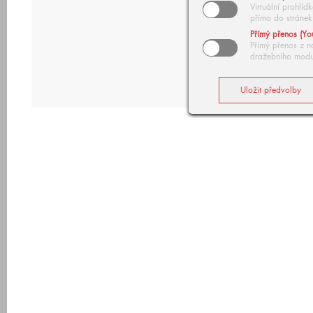
Virtuální prohlí
přímo do stránek
Přímý přenos (Yo
Přímý přenos z n
dražebního modu