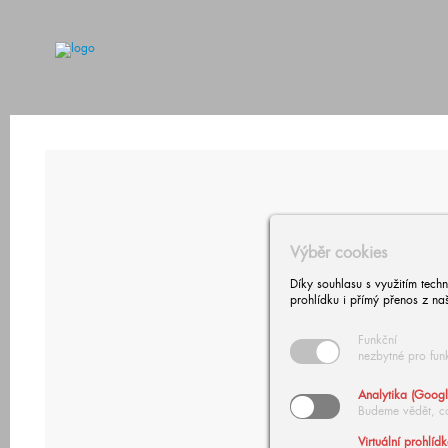
Výběr cookies
Díky souhlasu s využitím tech
prohlídku i přímý přenos z na
Funkční
nezbytné pro fun
Analytika (Googl
Budeme vědět, c
Virtuální prohlíd