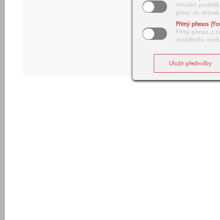
Virtuální prohlí
přímo do stránek
Přímý přenos (Yo
Přímý přenos z n
dražebního modu