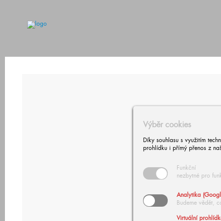
Výběr cookies
Díky souhlasu s využitím tech
prohlídku i přímý přenos z na
Funkční
nezbytné pro fun
Analytika (Googl
Budeme vědět, c
Virtuální prohlíd