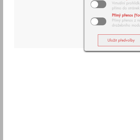
Virtuální prohlí
přímo do stránek
Přímý přenos (Yo
Přímý přenos z n
dražebního modu