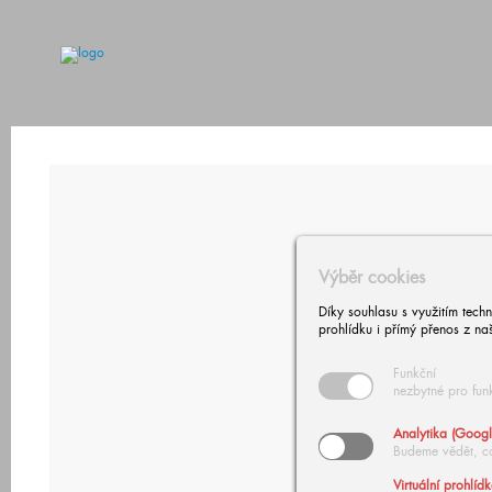
Výběr cookies
Díky souhlasu s využitím tech
prohlídku i přímý přenos z na
Funkční
nezbytné pro fun
Analytika (Googl
Budeme vědět, c
Virtuální prohlíd