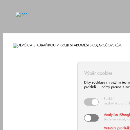
Výběr cookies
Díky souhlasu s využitím tech
prohlídku i přímý přenos z na
Funkční
nezbytné pro fun
Analytika (Googl
Budeme vědět, c
Virtuální prohlíd