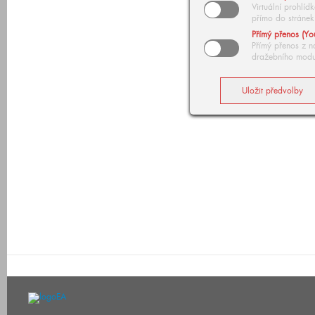
Virtuální prohlí
přímo do stránek
Přímý přenos (Yo
Přímý přenos z n
dražebního modu