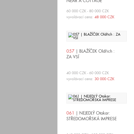
NEAR A COTTAGE
60 000 CZK - 80 000 CZK
vyvolávací cena:
48 000 CZK
057
| BLAŽÍČEK Oldřich :
ZA VSÍ
40 000 CZK - 60 000 CZK
vyvolávací cena:
30 000 CZK
061
| NEJEDLÝ Otakar:
STŘEDOMOŘSKÁ IMPRESE