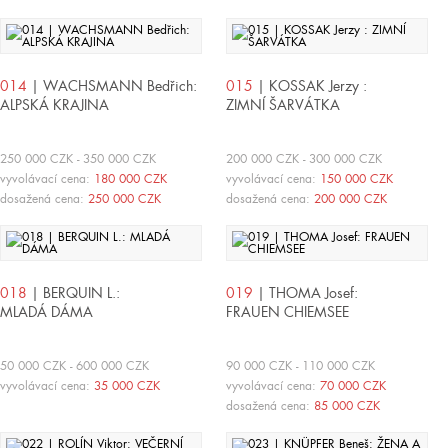
014
| WACHSMANN Bedřich:
015
| KOSSAK Jerzy :
ALPSKÁ KRAJINA
ZIMNÍ ŠARVÁTKA
250 000 CZK - 350 000 CZK
200 000 CZK - 300 000 CZK
vyvolávací cena:
180 000 CZK
vyvolávací cena:
150 000 CZK
dosažená cena:
250 000 CZK
dosažená cena:
200 000 CZK
018
| BERQUIN L.:
019
| THOMA Josef:
MLADÁ DÁMA
FRAUEN CHIEMSEE
50 000 CZK - 600 000 CZK
90 000 CZK - 110 000 CZK
vyvolávací cena:
35 000 CZK
vyvolávací cena:
70 000 CZK
dosažená cena:
85 000 CZK