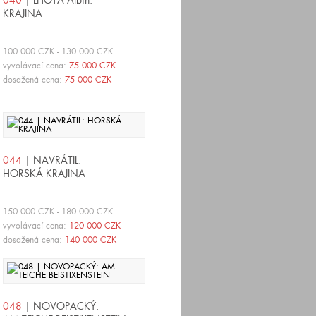
040
| LHOTA Albín:
KRAJINA
100 000 CZK - 130 000 CZK
vyvolávací cena:
75 000 CZK
dosažená cena:
75 000 CZK
044
| NAVRÁTIL:
HORSKÁ KRAJINA
150 000 CZK - 180 000 CZK
vyvolávací cena:
120 000 CZK
dosažená cena:
140 000 CZK
048
| NOVOPACKÝ: