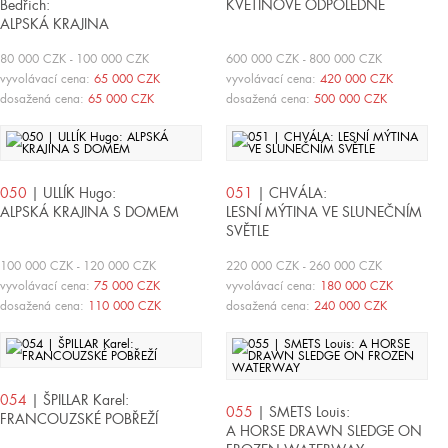
Bedřich:
KVĚTINOVÉ ODPOLEDNE
ALPSKÁ KRAJINA
80 000 CZK - 100 000 CZK
600 000 CZK - 800 000 CZK
vyvolávací cena:
65 000 CZK
vyvolávací cena:
420 000 CZK
dosažená cena:
65 000 CZK
dosažená cena:
500 000 CZK
050
| ULLÍK Hugo:
051
| CHVÁLA:
ALPSKÁ KRAJINA S DOMEM
LESNÍ MÝTINA VE SLUNEČNÍM
SVĚTLE
100 000 CZK - 120 000 CZK
220 000 CZK - 260 000 CZK
vyvolávací cena:
75 000 CZK
vyvolávací cena:
180 000 CZK
dosažená cena:
110 000 CZK
dosažená cena:
240 000 CZK
054
| ŠPILLAR Karel:
055
| SMETS Louis:
FRANCOUZSKÉ POBŘEŽÍ
A HORSE DRAWN SLEDGE ON