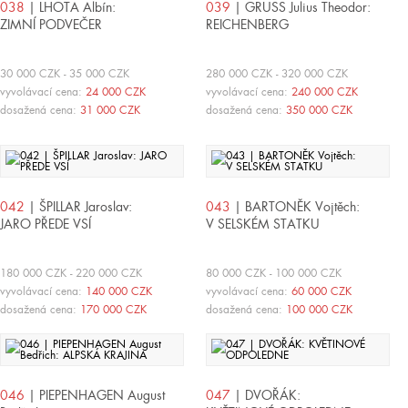
038
| LHOTA Albín:
039
| GRUSS Julius Theodor:
ZIMNÍ PODVEČER
REICHENBERG
30 000 CZK - 35 000 CZK
280 000 CZK - 320 000 CZK
vyvolávací cena:
24 000 CZK
vyvolávací cena:
240 000 CZK
dosažená cena:
31 000 CZK
dosažená cena:
350 000 CZK
042
| ŠPILLAR Jaroslav:
043
| BARTONĚK Vojtěch:
JARO PŘEDE VSÍ
V SELSKÉM STATKU
180 000 CZK - 220 000 CZK
80 000 CZK - 100 000 CZK
vyvolávací cena:
140 000 CZK
vyvolávací cena:
60 000 CZK
dosažená cena:
170 000 CZK
dosažená cena:
100 000 CZK
046
| PIEPENHAGEN August
047
| DVOŘÁK: