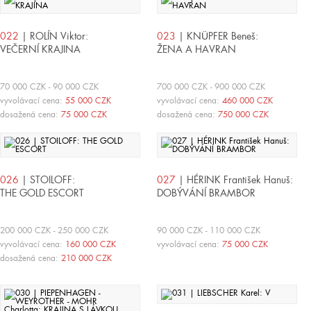
022
| ROLÍN Viktor:
023
| KNÜPFER Beneš:
VEČERNÍ KRAJINA
ŽENA A HAVRAN
70 000 CZK - 90 000 CZK
700 000 CZK - 900 000 CZK
vyvolávací cena:
55 000 CZK
vyvolávací cena:
460 000 CZK
dosažená cena:
75 000 CZK
dosažená cena:
750 000 CZK
026
| STOILOFF:
027
| HÉRINK František Hanuš:
THE GOLD ESCORT
DOBÝVÁNÍ BRAMBOR
200 000 CZK - 250 000 CZK
90 000 CZK - 110 000 CZK
vyvolávací cena:
160 000 CZK
vyvolávací cena:
75 000 CZK
dosažená cena:
210 000 CZK