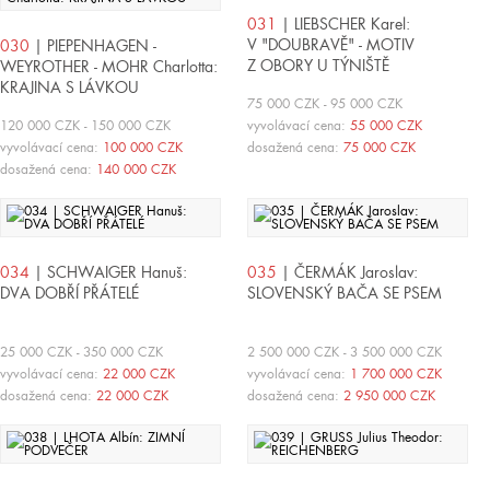
031
| LIEBSCHER Karel:
V "DOUBRAVĚ" - MOTIV
030
| PIEPENHAGEN -
Z OBORY U TÝNIŠTĚ
WEYROTHER - MOHR Charlotta:
KRAJINA S LÁVKOU
75 000 CZK - 95 000 CZK
120 000 CZK - 150 000 CZK
vyvolávací cena:
55 000 CZK
vyvolávací cena:
100 000 CZK
dosažená cena:
75 000 CZK
dosažená cena:
140 000 CZK
034
| SCHWAIGER Hanuš:
035
| ČERMÁK Jaroslav:
DVA DOBŘÍ PŘÁTELÉ
SLOVENSKÝ BAČA SE PSEM
25 000 CZK - 350 000 CZK
2 500 000 CZK - 3 500 000 CZK
vyvolávací cena:
22 000 CZK
vyvolávací cena:
1 700 000 CZK
dosažená cena:
22 000 CZK
dosažená cena:
2 950 000 CZK