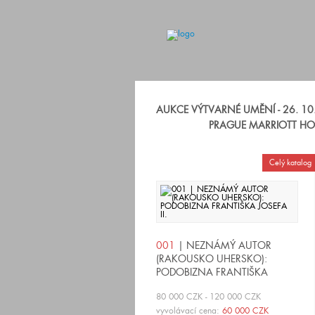
AUKCE VÝTVARNÉ UMĚNÍ - 26. 10.
PRAGUE MARRIOTT HO
Celý katalog
001
| NEZNÁMÝ AUTOR
(RAKOUSKO UHERSKO):
PODOBIZNA FRANTIŠKA
JOSEFA II.
80 000 CZK - 120 000 CZK
vyvolávací cena:
60 000 CZK