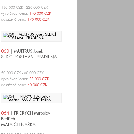
180 000 CZK - 220 000 CZK
vyvolávací cena:
140 000 CZK
dosažená cena:
170 000 CZK
060
| MULTRUS Josef:
SEDÍCÍ POSTAVA - PRADLENA
50 000 CZK - 60 000 CZK
vyvolávací cena:
38 000 CZK
dosažená cena:
40 000 CZK
064
| FRIDRYCH Miroslav
Bedřich:
MALÁ ČTENÁŘKA