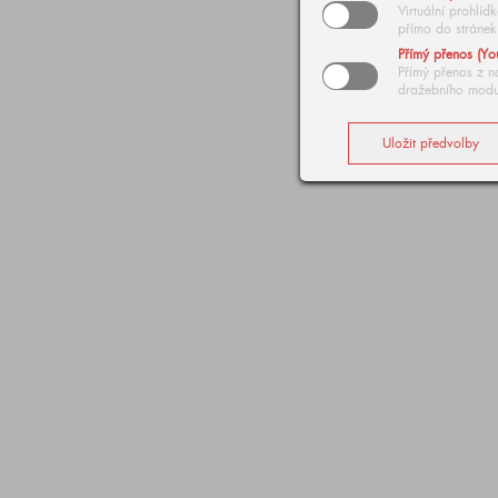
Virtuální prohlí
přímo do stránek
Přímý přenos (Yo
Přímý přenos z n
dražebního modu