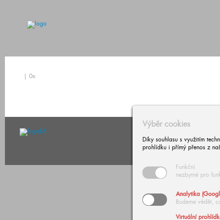
| 0x
Výběr cookies
Díky souhlasu s využitím tech
prohlídku i přímý přenos z na
Funkční
nezbytné pro fun
© Copyright 2026 European A
Analytika (Googl
Budeme vědět, c
Virtuální prohlíd