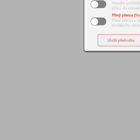
Virtuální prohlí
přímo do stránek
Přímý přenos (Yo
Přímý přenos z n
dražebního modu