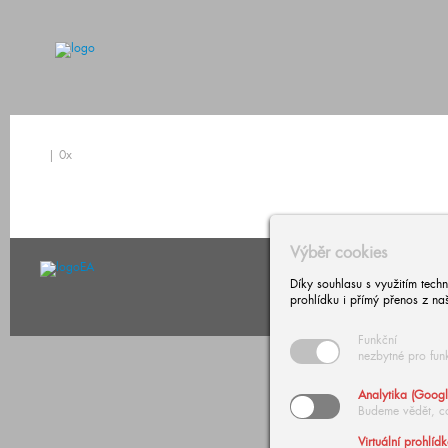
| 0x
Výběr cookies
Díky souhlasu s využitím tech
prohlídku i přímý přenos z na
Funkční
nezbytné pro fun
© Copyright 2026 European A
Analytika (Googl
Budeme vědět, c
Virtuální prohlíd