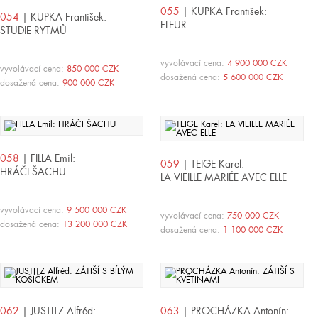
055
| KUPKA František:
054
| KUPKA František:
FLEUR
STUDIE RYTMŮ
vyvolávací cena:
4 900 000 CZK
vyvolávací cena:
850 000 CZK
dosažená cena:
5 600 000 CZK
dosažená cena:
900 000 CZK
058
| FILLA Emil:
059
| TEIGE Karel:
HRÁČI ŠACHU
LA VIEILLE MARIÉE AVEC ELLE
vyvolávací cena:
9 500 000 CZK
vyvolávací cena:
750 000 CZK
dosažená cena:
13 200 000 CZK
dosažená cena:
1 100 000 CZK
062
| JUSTITZ Alfréd:
063
| PROCHÁZKA Antonín: