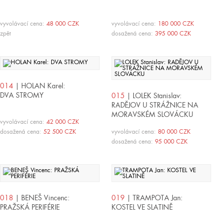
vyvolávací cena:
48 000 CZK
vyvolávací cena:
180 000 CZK
zpět
dosažená cena:
395 000 CZK
014
| HOLAN Karel:
DVA STROMY
015
| LOLEK Stanislav:
RADĚJOV U STRÁŽNICE NA
MORAVSKÉM SLOVÁCKU
vyvolávací cena:
42 000 CZK
dosažená cena:
52 500 CZK
vyvolávací cena:
80 000 CZK
dosažená cena:
95 000 CZK
018
| BENEŠ Vincenc:
019
| TRAMPOTA Jan:
PRAŽSKÁ PERIFÉRIE
KOSTEL VE SLATINĚ