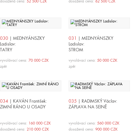
dosažená cena:
52 500 CZK
dosažená cena:
62 500 CZK
030
| MEDNYÁNSZKY
031
| MEDNYÁNSZKY
Ladislav:
Ladislav:
TATRY
STROM
vyvolávací cena:
70 000 CZK
vyvolávací cena:
50 000 CZK
zpět
zpět
034
| KAVÁN František:
035
| RADIMSKÝ Václav:
ZIMNÍ RÁNO U OSADY
ZÁPLAVA NA SEINĚ
vyvolávací cena:
160 000 CZK
vyvolávací cena:
560 000 CZK
dosažená cena:
210 000 CZK
dosažená cena:
900 000 CZK