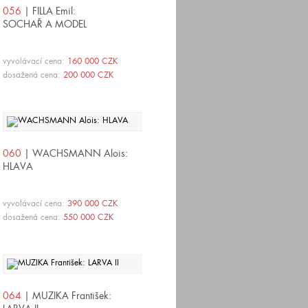
056
| FILLA Emil:
SOCHAŘ A MODEL
vyvolávací cena:
160 000 CZK
dosažená cena:
200 000 CZK
060
| WACHSMANN Alois:
HLAVA
vyvolávací cena:
390 000 CZK
dosažená cena:
550 000 CZK
064
| MUZIKA František: