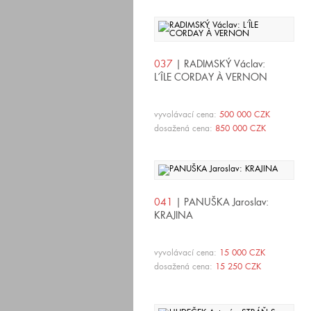
037
| RADIMSKÝ Václav:
L´ÎLE CORDAY À VERNON
vyvolávací cena:
500 000 CZK
dosažená cena:
850 000 CZK
041
| PANUŠKA Jaroslav:
KRAJINA
vyvolávací cena:
15 000 CZK
dosažená cena:
15 250 CZK