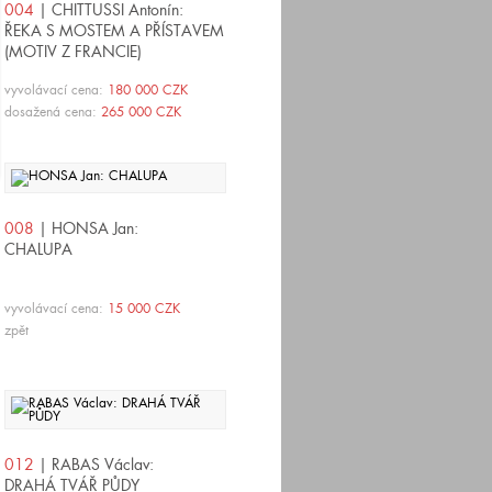
004
| CHITTUSSI Antonín:
ŘEKA S MOSTEM A PŘÍSTAVEM
(MOTIV Z FRANCIE)
vyvolávací cena:
180 000 CZK
dosažená cena:
265 000 CZK
008
| HONSA Jan:
CHALUPA
vyvolávací cena:
15 000 CZK
zpět
012
| RABAS Václav:
DRAHÁ TVÁŘ PŮDY