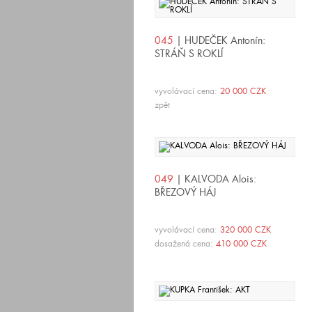
045
| HUDEČEK Antonín:
STRÁŇ S ROKLÍ
vyvolávací cena:
20 000 CZK
zpět
049
| KALVODA Alois:
BŘEZOVÝ HÁJ
vyvolávací cena:
320 000 CZK
dosažená cena:
410 000 CZK