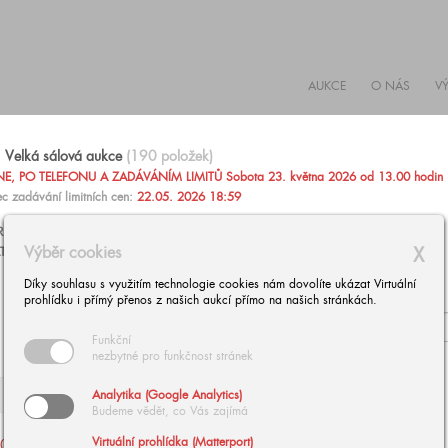
AUKCE
O NÁS
V
Velká sálová aukce
(190 položek)
, PO TELEFONU A ZADÁVÁNÍM LIMITŮ Sobota 23. května 2026 od 13.00 hodin
c zadávání limitních cen:
22.05. 2026 18:59
AŽIT PO TELEFONU NEBO ZADAT PEVNOU LIMITNÍ CENU
Výběr cookies
X
TARÍNU ZÁRUBOVOU, +420 602 293 023,
aukce@europeanarts.cz
Díky souhlasu s využitím technologie cookies nám dovolíte ukázat Virtuální
prohlídku i přímý přenos z našich aukcí přímo na našich stránkách.
Funkční
nezbytné pro funkčnost stránek
Analytika (Google Analytics)
Budeme vědět, co Vás zajímá
Virtuální prohlídka (Matterport)
002
| NOWOPACKÝ Jan:
003
| BUBÁK Alois: