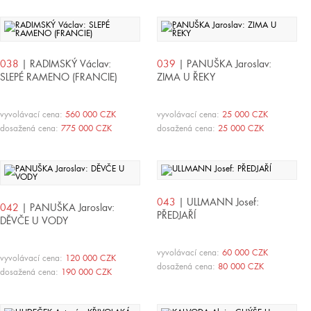
038
| RADIMSKÝ Václav:
039
| PANUŠKA Jaroslav:
SLEPÉ RAMENO (FRANCIE)
ZIMA U ŘEKY
vyvolávací cena:
560 000 CZK
vyvolávací cena:
25 000 CZK
dosažená cena:
775 000 CZK
dosažená cena:
25 000 CZK
043
| ULLMANN Josef:
042
| PANUŠKA Jaroslav:
PŘEDJAŘÍ
DĚVČE U VODY
vyvolávací cena:
60 000 CZK
vyvolávací cena:
120 000 CZK
dosažená cena:
80 000 CZK
dosažená cena:
190 000 CZK