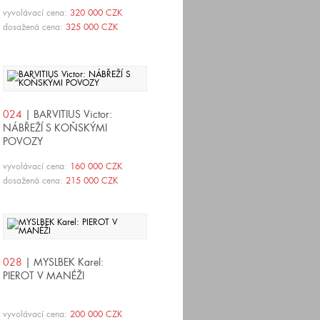
vyvolávací cena:
320 000 CZK
dosažená cena:
325 000 CZK
024
| BARVITIUS Victor:
NÁBŘEŽÍ S KOŇSKÝMI
POVOZY
vyvolávací cena:
160 000 CZK
dosažená cena:
215 000 CZK
028
| MYSLBEK Karel:
PIEROT V MANÉŽI
vyvolávací cena:
200 000 CZK