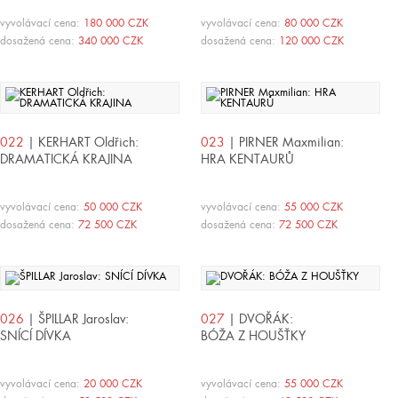
vyvolávací cena:
180 000 CZK
vyvolávací cena:
80 000 CZK
dosažená cena:
340 000 CZK
dosažená cena:
120 000 CZK
022
| KERHART Oldřich:
023
| PIRNER Maxmilian:
DRAMATICKÁ KRAJINA
HRA KENTAURŮ
vyvolávací cena:
50 000 CZK
vyvolávací cena:
55 000 CZK
dosažená cena:
72 500 CZK
dosažená cena:
72 500 CZK
026
| ŠPILLAR Jaroslav:
027
| DVOŘÁK:
SNÍCÍ DÍVKA
BÓŽA Z HOUŠŤKY
vyvolávací cena:
20 000 CZK
vyvolávací cena:
55 000 CZK