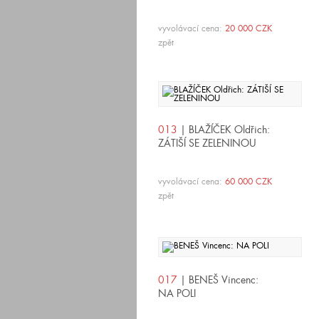
vyvolávací cena:
20 000 CZK
zpět
013
| BLAŽÍČEK Oldřich:
ZÁTIŠÍ SE ZELENINOU
vyvolávací cena:
60 000 CZK
zpět
017
| BENEŠ Vincenc:
NA POLI