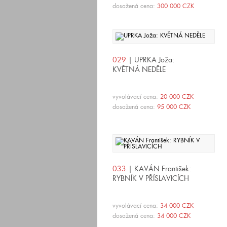
dosažená cena:
300 000 CZK
029
| UPRKA Joža:
KVĚTNÁ NEDĚLE
vyvolávací cena:
20 000 CZK
dosažená cena:
95 000 CZK
033
| KAVÁN František:
RYBNÍK V PŘÍSLAVICÍCH
vyvolávací cena:
34 000 CZK
dosažená cena:
34 000 CZK