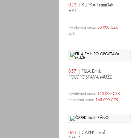
053
| KUPKA František:
AKT
vyvolávací cena:
80 000 CZK
zpět
057
| FILLA Emil:
POLOPOSTAVA MUŽE
vyvolávací cena:
150 000 CZK
dosažená cena:
165 000 CZK
061
| ČAPEK Josef: