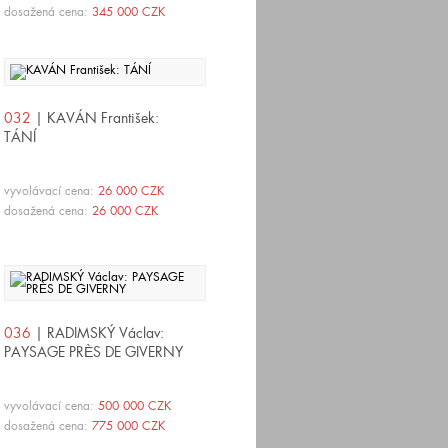
dosažená cena:
345 000 CZK
032
| KAVÁN František:
TÁNÍ
vyvolávací cena:
26 000 CZK
dosažená cena:
26 000 CZK
036
| RADIMSKÝ Václav:
PAYSAGE PRÈS DE GIVERNY
vyvolávací cena:
500 000 CZK
dosažená cena:
775 000 CZK