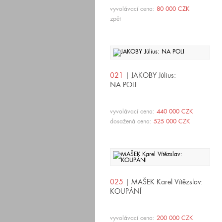
vyvolávací cena:
80 000 CZK
zpět
021
| JAKOBY Július:
NA POLI
vyvolávací cena:
440 000 CZK
dosažená cena:
525 000 CZK
025
| MAŠEK Karel Vítězslav:
KOUPÁNÍ
vyvolávací cena:
200 000 CZK