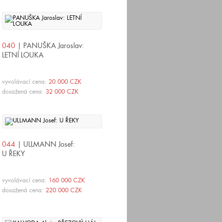
040
| PANUŠKA Jaroslav:
LETNÍ LOUKA
vyvolávací cena:
20 000 CZK
dosažená cena:
32 000 CZK
044
| ULLMANN Josef:
U ŘEKY
vyvolávací cena:
160 000 CZK
dosažená cena:
220 000 CZK