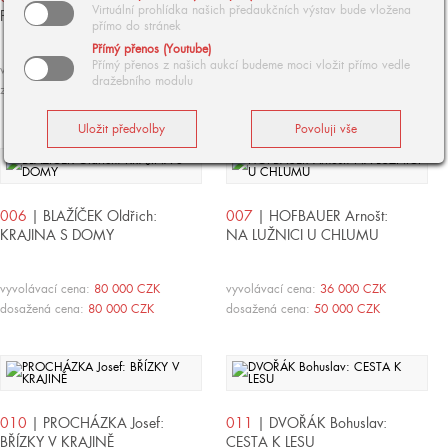
Virtuální prohlídka našich předaukčních výstav bude vložena
PINIOVÝ HÁJ
NUDVOJOVICE U TURNOVA
přímo do stránek
Přímý přenos (Youtube)
Přímý přenos z našich aukcí budeme moci vložit přímo vedle
vyvolávací cena:
90 000 CZK
vyvolávací cena:
900 000 CZK
dražebního modulu
zpět
dosažená cena:
1 100 000 CZK
006
| BLAŽÍČEK Oldřich:
007
| HOFBAUER Arnošt:
KRAJINA S DOMY
NA LUŽNICI U CHLUMU
vyvolávací cena:
80 000 CZK
vyvolávací cena:
36 000 CZK
dosažená cena:
80 000 CZK
dosažená cena:
50 000 CZK
010
| PROCHÁZKA Josef:
011
| DVOŘÁK Bohuslav:
BŘÍZKY V KRAJINĚ
CESTA K LESU