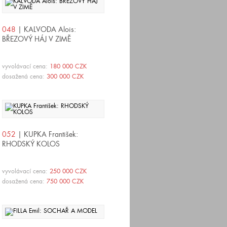
048
| KALVODA Alois:
BŘEZOVÝ HÁJ V ZIMĚ
vyvolávací cena:
180 000 CZK
dosažená cena:
300 000 CZK
052
| KUPKA František:
RHODSKÝ KOLOS
vyvolávací cena:
250 000 CZK
dosažená cena:
750 000 CZK