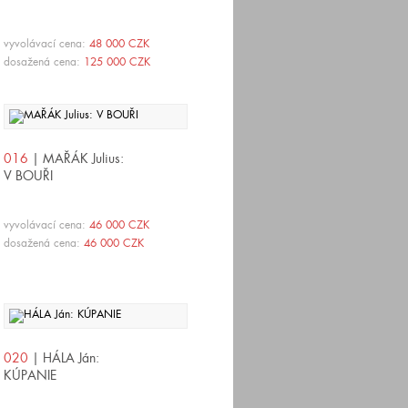
vyvolávací cena:
48 000 CZK
dosažená cena:
125 000 CZK
016
| MAŘÁK Julius:
V BOUŘI
vyvolávací cena:
46 000 CZK
dosažená cena:
46 000 CZK
020
| HÁLA Ján:
KÚPANIE