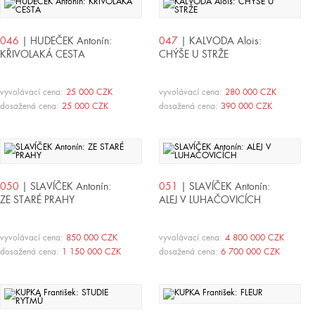
046
| HUDEČEK Antonín:
047
| KALVODA Alois:
KŘIVOLAKÁ CESTA
CHÝŠE U STRŽE
vyvolávací cena:
25 000 CZK
vyvolávací cena:
280 000 CZK
dosažená cena:
25 000 CZK
dosažená cena:
390 000 CZK
050
| SLAVÍČEK Antonín:
051
| SLAVÍČEK Antonín:
ZE STARÉ PRAHY
ALEJ V LUHAČOVICÍCH
vyvolávací cena:
850 000 CZK
vyvolávací cena:
4 800 000 CZK
dosažená cena:
1 150 000 CZK
dosažená cena:
6 700 000 CZK