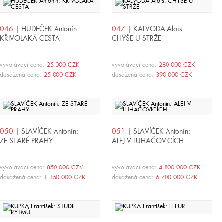
046
| HUDEČEK Antonín:
047
| KALVODA Alois:
KŘIVOLAKÁ CESTA
CHÝŠE U STRŽE
vyvolávací cena:
25 000 CZK
vyvolávací cena:
280 000 CZK
dosažená cena:
25 000 CZK
dosažená cena:
390 000 CZK
050
| SLAVÍČEK Antonín:
051
| SLAVÍČEK Antonín:
ZE STARÉ PRAHY
ALEJ V LUHAČOVICÍCH
vyvolávací cena:
850 000 CZK
vyvolávací cena:
4 800 000 CZK
dosažená cena:
1 150 000 CZK
dosažená cena:
6 700 000 CZK