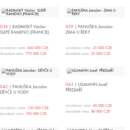
038
| RADIMSKÝ Václav:
039
| PANUŠKA Jaroslav:
SLEPÉ RAMENO (FRANCIE)
ZIMA U ŘEKY
vyvolávací cena:
560 000 CZK
vyvolávací cena:
25 000 CZK
dosažená cena:
775 000 CZK
dosažená cena:
25 000 CZK
043
| ULLMANN Josef:
042
| PANUŠKA Jaroslav:
PŘEDJAŘÍ
DĚVČE U VODY
vyvolávací cena:
60 000 CZK
vyvolávací cena:
120 000 CZK
dosažená cena:
80 000 CZK
dosažená cena:
190 000 CZK