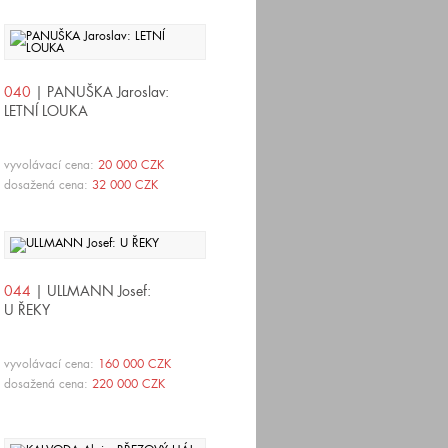
040
| PANUŠKA Jaroslav:
LETNÍ LOUKA
vyvolávací cena:
20 000 CZK
dosažená cena:
32 000 CZK
044
| ULLMANN Josef:
U ŘEKY
vyvolávací cena:
160 000 CZK
dosažená cena:
220 000 CZK