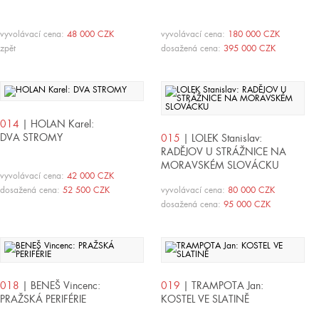
vyvolávací cena:
48 000 CZK
vyvolávací cena:
180 000 CZK
zpět
dosažená cena:
395 000 CZK
014
| HOLAN Karel:
DVA STROMY
015
| LOLEK Stanislav:
RADĚJOV U STRÁŽNICE NA
MORAVSKÉM SLOVÁCKU
vyvolávací cena:
42 000 CZK
dosažená cena:
52 500 CZK
vyvolávací cena:
80 000 CZK
dosažená cena:
95 000 CZK
018
| BENEŠ Vincenc:
019
| TRAMPOTA Jan:
PRAŽSKÁ PERIFÉRIE
KOSTEL VE SLATINĚ