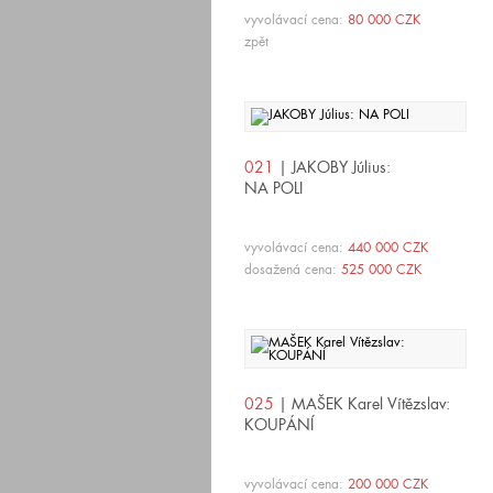
vyvolávací cena:
80 000 CZK
zpět
021
| JAKOBY Július:
NA POLI
vyvolávací cena:
440 000 CZK
dosažená cena:
525 000 CZK
025
| MAŠEK Karel Vítězslav:
KOUPÁNÍ
vyvolávací cena:
200 000 CZK