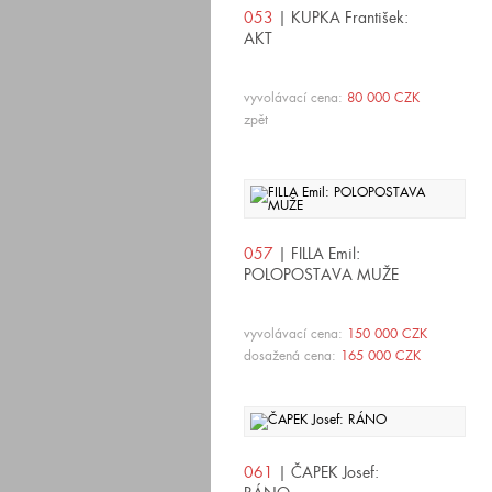
053
| KUPKA František:
AKT
vyvolávací cena:
80 000 CZK
zpět
057
| FILLA Emil:
POLOPOSTAVA MUŽE
vyvolávací cena:
150 000 CZK
dosažená cena:
165 000 CZK
061
| ČAPEK Josef: