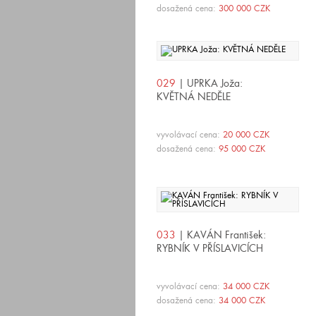
dosažená cena:
300 000 CZK
029
| UPRKA Joža:
KVĚTNÁ NEDĚLE
vyvolávací cena:
20 000 CZK
dosažená cena:
95 000 CZK
033
| KAVÁN František:
RYBNÍK V PŘÍSLAVICÍCH
vyvolávací cena:
34 000 CZK
dosažená cena:
34 000 CZK