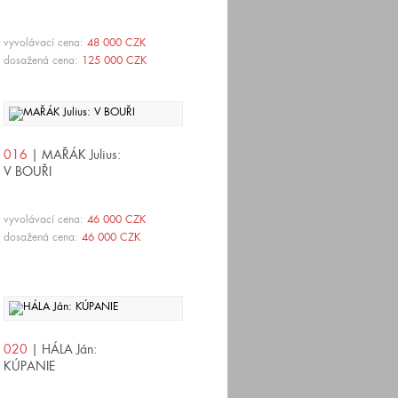
vyvolávací cena:
48 000 CZK
dosažená cena:
125 000 CZK
016
| MAŘÁK Julius:
V BOUŘI
vyvolávací cena:
46 000 CZK
dosažená cena:
46 000 CZK
020
| HÁLA Ján:
KÚPANIE