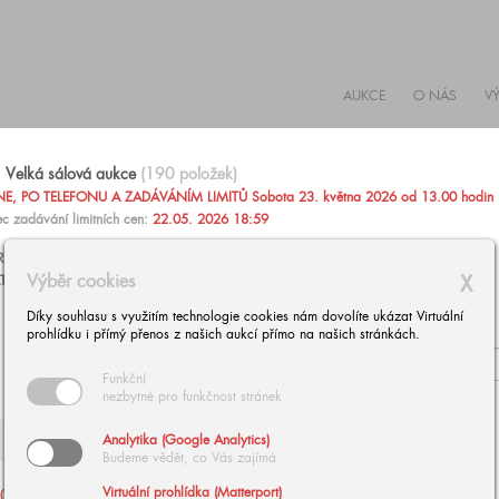
AUKCE
O NÁS
V
Velká sálová aukce
(190 položek)
, PO TELEFONU A ZADÁVÁNÍM LIMITŮ Sobota 23. května 2026 od 13.00 hodin
c zadávání limitních cen:
22.05. 2026 18:59
AŽIT PO TELEFONU NEBO ZADAT PEVNOU LIMITNÍ CENU
Výběr cookies
X
TARÍNU ZÁRUBOVOU, +420 602 293 023,
aukce@europeanarts.cz
Díky souhlasu s využitím technologie cookies nám dovolíte ukázat Virtuální
prohlídku i přímý přenos z našich aukcí přímo na našich stránkách.
Funkční
nezbytné pro funkčnost stránek
Analytika (Google Analytics)
Budeme vědět, co Vás zajímá
Virtuální prohlídka (Matterport)
002
| NOWOPACKÝ Jan:
003
| BUBÁK Alois: