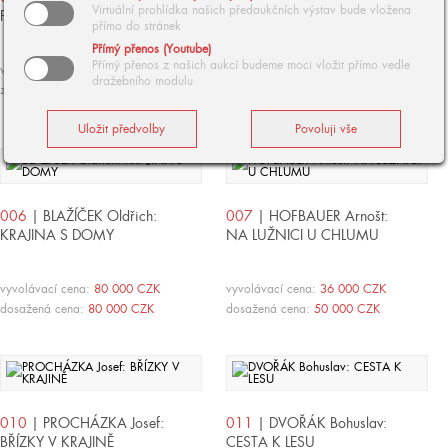
Virtuální prohlídka našich předaukčních výstav bude vložena
PINIOVÝ HÁJ
NUDVOJOVICE U TURNOVA
přímo do stránek
Přímý přenos (Youtube)
Přímý přenos z našich aukcí budeme moci vložit přímo vedle
vyvolávací cena:
90 000 CZK
vyvolávací cena:
900 000 CZK
dražebního modulu
zpět
dosažená cena:
1 100 000 CZK
006
| BLAŽÍČEK Oldřich:
007
| HOFBAUER Arnošt:
KRAJINA S DOMY
NA LUŽNICI U CHLUMU
vyvolávací cena:
80 000 CZK
vyvolávací cena:
36 000 CZK
dosažená cena:
80 000 CZK
dosažená cena:
50 000 CZK
010
| PROCHÁZKA Josef:
011
| DVOŘÁK Bohuslav:
BŘÍZKY V KRAJINĚ
CESTA K LESU