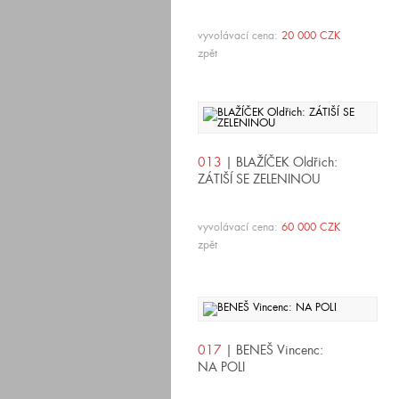
vyvolávací cena:
20 000 CZK
zpět
013
| BLAŽÍČEK Oldřich:
ZÁTIŠÍ SE ZELENINOU
vyvolávací cena:
60 000 CZK
zpět
017
| BENEŠ Vincenc:
NA POLI