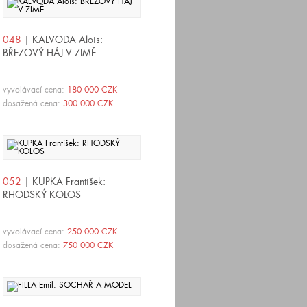
048
| KALVODA Alois:
BŘEZOVÝ HÁJ V ZIMĚ
vyvolávací cena:
180 000 CZK
dosažená cena:
300 000 CZK
052
| KUPKA František:
RHODSKÝ KOLOS
vyvolávací cena:
250 000 CZK
dosažená cena:
750 000 CZK