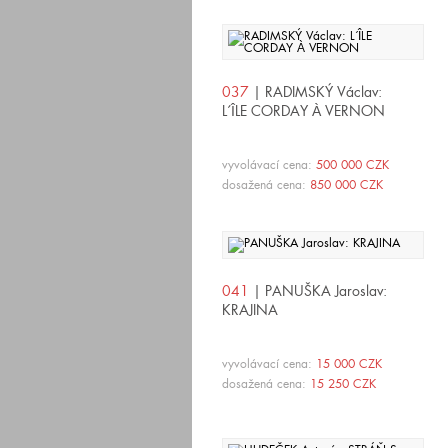
037
| RADIMSKÝ Václav:
L´ÎLE CORDAY À VERNON
vyvolávací cena:
500 000 CZK
dosažená cena:
850 000 CZK
041
| PANUŠKA Jaroslav:
KRAJINA
vyvolávací cena:
15 000 CZK
dosažená cena:
15 250 CZK