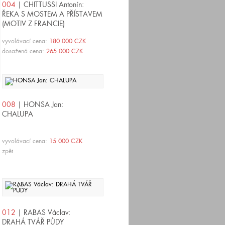
004
| CHITTUSSI Antonín:
ŘEKA S MOSTEM A PŘÍSTAVEM
(MOTIV Z FRANCIE)
vyvolávací cena:
180 000 CZK
dosažená cena:
265 000 CZK
008
| HONSA Jan:
CHALUPA
vyvolávací cena:
15 000 CZK
zpět
012
| RABAS Václav:
DRAHÁ TVÁŘ PŮDY