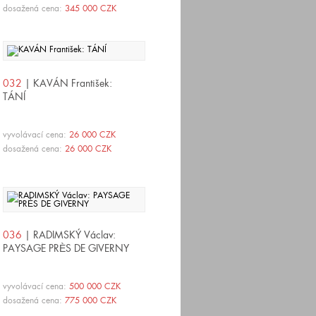
dosažená cena:
345 000 CZK
032
| KAVÁN František:
TÁNÍ
vyvolávací cena:
26 000 CZK
dosažená cena:
26 000 CZK
036
| RADIMSKÝ Václav:
PAYSAGE PRÈS DE GIVERNY
vyvolávací cena:
500 000 CZK
dosažená cena:
775 000 CZK