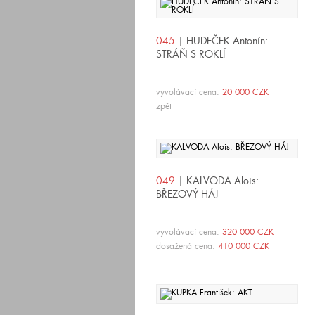
045
| HUDEČEK Antonín:
STRÁŇ S ROKLÍ
vyvolávací cena:
20 000 CZK
zpět
049
| KALVODA Alois:
BŘEZOVÝ HÁJ
vyvolávací cena:
320 000 CZK
dosažená cena:
410 000 CZK