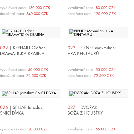
vyvolávací cena:
180 000 CZK
vyvolávací cena:
80 000 CZK
dosažená cena:
340 000 CZK
dosažená cena:
120 000 CZK
022
| KERHART Oldřich:
023
| PIRNER Maxmilian:
DRAMATICKÁ KRAJINA
HRA KENTAURŮ
vyvolávací cena:
50 000 CZK
vyvolávací cena:
55 000 CZK
dosažená cena:
72 500 CZK
dosažená cena:
72 500 CZK
026
| ŠPILLAR Jaroslav:
027
| DVOŘÁK:
SNÍCÍ DÍVKA
BÓŽA Z HOUŠŤKY
vyvolávací cena:
20 000 CZK
vyvolávací cena:
55 000 CZK