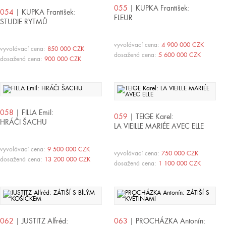
055
| KUPKA František:
054
| KUPKA František:
FLEUR
STUDIE RYTMŮ
vyvolávací cena:
4 900 000 CZK
vyvolávací cena:
850 000 CZK
dosažená cena:
5 600 000 CZK
dosažená cena:
900 000 CZK
058
| FILLA Emil:
059
| TEIGE Karel:
HRÁČI ŠACHU
LA VIEILLE MARIÉE AVEC ELLE
vyvolávací cena:
9 500 000 CZK
vyvolávací cena:
750 000 CZK
dosažená cena:
13 200 000 CZK
dosažená cena:
1 100 000 CZK
062
| JUSTITZ Alfréd:
063
| PROCHÁZKA Antonín: