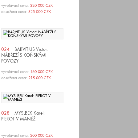
vyvolávací cena:
320 000 CZK
dosažená cena:
325 000 CZK
024
| BARVITIUS Victor:
NÁBŘEŽÍ S KOŇSKÝMI
POVOZY
vyvolávací cena:
160 000 CZK
dosažená cena:
215 000 CZK
028
| MYSLBEK Karel:
PIEROT V MANÉŽI
vyvolávací cena:
200 000 CZK