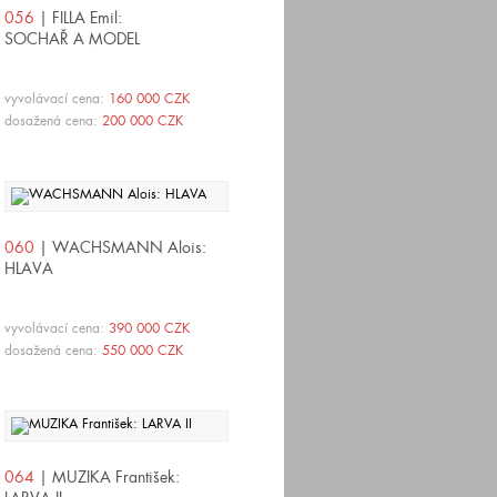
056
| FILLA Emil:
SOCHAŘ A MODEL
vyvolávací cena:
160 000 CZK
dosažená cena:
200 000 CZK
060
| WACHSMANN Alois:
HLAVA
vyvolávací cena:
390 000 CZK
dosažená cena:
550 000 CZK
064
| MUZIKA František: