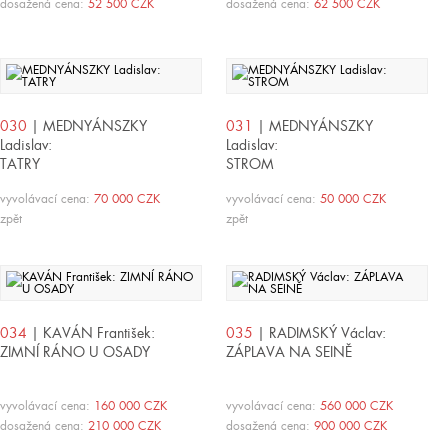
dosažená cena:
52 500 CZK
dosažená cena:
62 500 CZK
030
| MEDNYÁNSZKY
031
| MEDNYÁNSZKY
Ladislav:
Ladislav:
TATRY
STROM
vyvolávací cena:
70 000 CZK
vyvolávací cena:
50 000 CZK
zpět
zpět
034
| KAVÁN František:
035
| RADIMSKÝ Václav:
ZIMNÍ RÁNO U OSADY
ZÁPLAVA NA SEINĚ
vyvolávací cena:
160 000 CZK
vyvolávací cena:
560 000 CZK
dosažená cena:
210 000 CZK
dosažená cena:
900 000 CZK