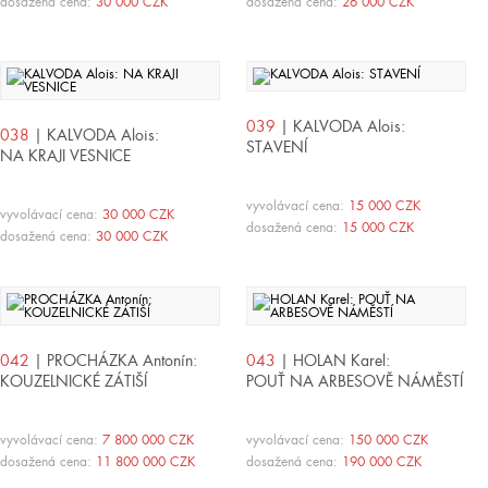
dosažená cena:
30 000 CZK
dosažená cena:
26 000 CZK
039
| KALVODA Alois:
038
| KALVODA Alois:
STAVENÍ
NA KRAJI VESNICE
vyvolávací cena:
15 000 CZK
vyvolávací cena:
30 000 CZK
dosažená cena:
15 000 CZK
dosažená cena:
30 000 CZK
042
| PROCHÁZKA Antonín:
043
| HOLAN Karel:
KOUZELNICKÉ ZÁTIŠÍ
POUŤ NA ARBESOVĚ NÁMĚSTÍ
vyvolávací cena:
7 800 000 CZK
vyvolávací cena:
150 000 CZK
dosažená cena:
11 800 000 CZK
dosažená cena:
190 000 CZK