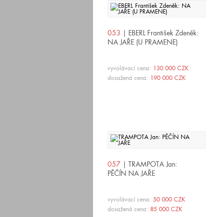
053
| EBERL František Zdeněk:
NA JAŘE (U PRAMENE)
vyvolávací cena:
130 000 CZK
dosažená cena:
190 000 CZK
057
| TRAMPOTA Jan:
PĚČÍN NA JAŘE
vyvolávací cena:
50 000 CZK
dosažená cena:
85 000 CZK