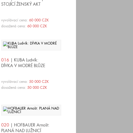
STOJÍCÍ ŽENSKÝ AKT
vyvolávací cena:
60 000 CZK
dosažená cena:
60 000 CZK
016
| KUBA Ludvík:
DÍVKA V MODRÉ BLŮZE
vyvolávací cena:
50 000 CZK
dosažená cena:
50 000 CZK
020
| HOFBAUER Arnošt:
PLANÁ NAD LUŽNICÍ