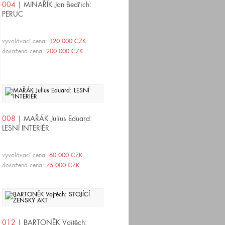
004
| MINAŘÍK Jan Bedřich:
PERUC
vyvolávací cena:
120 000 CZK
dosažená cena:
200 000 CZK
008
| MAŘÁK Julius Eduard:
LESNÍ INTERIÉR
vyvolávací cena:
60 000 CZK
dosažená cena:
75 000 CZK
012
| BARTONĚK Vojtěch: