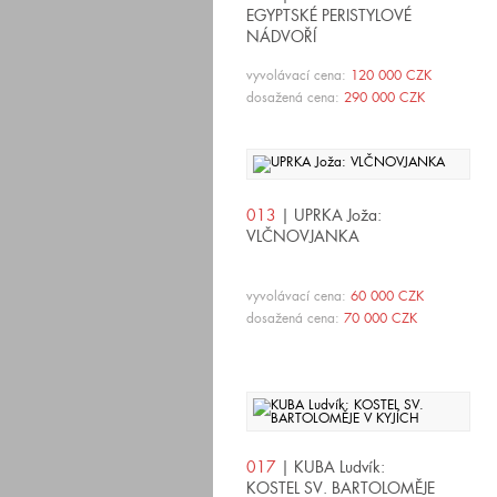
EGYPTSKÉ PERISTYLOVÉ
NÁDVOŘÍ
vyvolávací cena:
120 000 CZK
dosažená cena:
290 000 CZK
013
| UPRKA Joža:
VLČNOVJANKA
vyvolávací cena:
60 000 CZK
dosažená cena:
70 000 CZK
017
| KUBA Ludvík:
KOSTEL SV. BARTOLOMĚJE