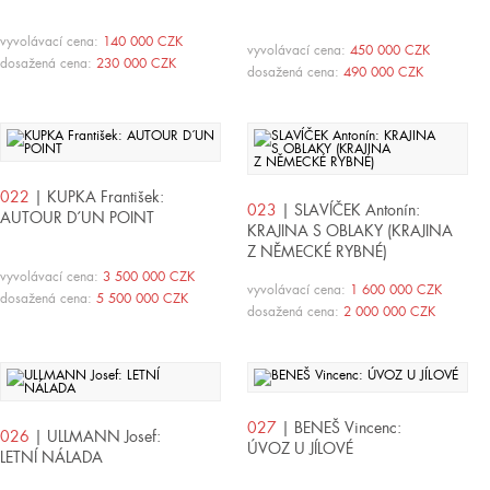
vyvolávací cena:
140 000 CZK
vyvolávací cena:
450 000 CZK
dosažená cena:
230 000 CZK
dosažená cena:
490 000 CZK
022
| KUPKA František:
023
| SLAVÍČEK Antonín:
AUTOUR D´UN POINT
KRAJINA S OBLAKY (KRAJINA
Z NĚMECKÉ RYBNÉ)
vyvolávací cena:
3 500 000 CZK
vyvolávací cena:
1 600 000 CZK
dosažená cena:
5 500 000 CZK
dosažená cena:
2 000 000 CZK
027
| BENEŠ Vincenc:
026
| ULLMANN Josef:
ÚVOZ U JÍLOVÉ
LETNÍ NÁLADA