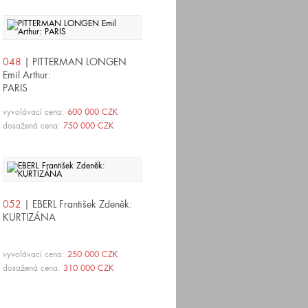
048
| PITTERMAN LONGEN
Emil Arthur:
PARIS
vyvolávací cena:
600 000 CZK
dosažená cena:
750 000 CZK
052
| EBERL František Zdeněk:
KURTIZÁNA
vyvolávací cena:
250 000 CZK
dosažená cena:
310 000 CZK