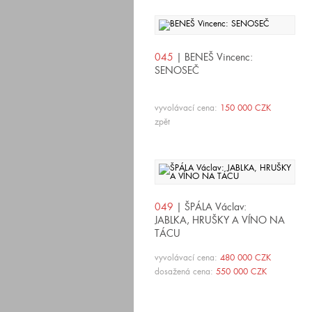
045
| BENEŠ Vincenc:
SENOSEČ
vyvolávací cena:
150 000 CZK
zpět
049
| ŠPÁLA Václav:
JABLKA, HRUŠKY A VÍNO NA
TÁCU
vyvolávací cena:
480 000 CZK
dosažená cena:
550 000 CZK