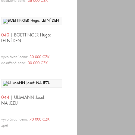
dosažená cena:
36 000 CZK
040
| BOETTINGER Hugo:
LETNÍ DEN
vyvolávací cena:
30 000 CZK
dosažená cena:
30 000 CZK
044
| ULLMANN Josef:
NA JEZU
vyvolávací cena:
70 000 CZK
zpět