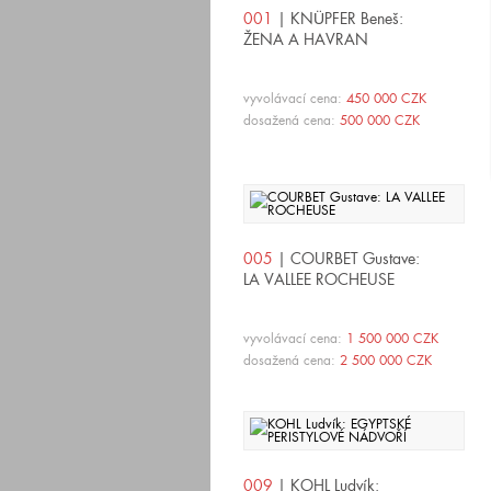
001
| KNÜPFER Beneš:
ŽENA A HAVRAN
vyvolávací cena:
450 000 CZK
dosažená cena:
500 000 CZK
005
| COURBET Gustave:
LA VALLEE ROCHEUSE
vyvolávací cena:
1 500 000 CZK
dosažená cena:
2 500 000 CZK
009
| KOHL Ludvík: