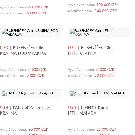
vyvolávací cena:
100 000 CZK
vyvolávací cena:
60 000 CZK
dosažená cena:
140 000 CZK
dosažená cena:
60 000 CZK
030
| BUBENÍČEK Ota:
031
| BUBENÍČEK Ota:
KRAJINA POD MRAKEM
LETNÍ KRAJINA
vyvolávací cena:
5 000 CZK
vyvolávací cena:
5 000 CZK
dosažená cena:
9 000 CZK
dosažená cena:
22 000 CZK
034
| PANUŠKA Jaroslav:
035
| NEJEDLÝ Karel:
KRAJINA
LETNÍ NÁLADA
vyvolávací cena:
30 000 CZK
vyvolávací cena:
25 000 CZK