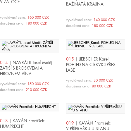
V ZÁTOCE
BAŽINATÁ KRAJINA
vyvolávací cena:
160 000 CZK
vyvolávací cena:
140 000 CZK
dosažená cena:
180 000 CZK
dosažená cena:
180 000 CZK
015
| LIEBSCHER Karel:
014
| NAVRÁTIL Josef Matěj:
POHLED NA CÍRKVICI PŘES
ZÁTIŠÍ S BROSKVEMI A
LABE
HROZNEM VÍNA
vyvolávací cena:
30 000 CZK
vyvolávací cena:
150 000 CZK
dosažená cena:
80 000 CZK
dosažená cena:
210 000 CZK
018
| KAVÁN František:
019
| KAVÁN František:
HUMPRECHT
V PŘÍPRAŠKU U STANU