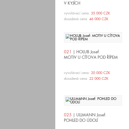
V KYJÍCH
vyvolávací cena:
35 000 CZK
dosažená cena:
46 000 CZK
021
| HOLUB Josef:
MOTIV U CÍTOVA POD ŘÍPEM
vyvolávací cena:
20 000 CZK
dosažená cena:
22 000 CZK
025
| ULLMANN Josef:
POHLED DO ÚDOLÍ