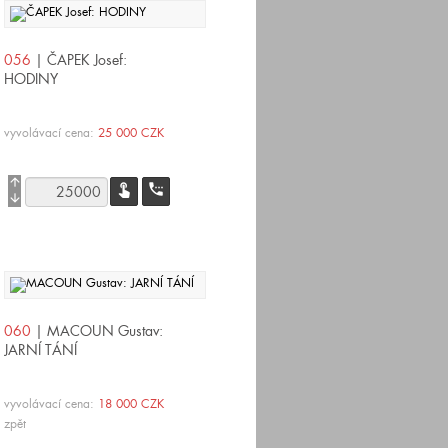
056
| ČAPEK Josef:
HODINY
vyvolávací cena:
25 000 CZK
arrow_upward
touch_app
settings_phone
arrow_downward
060
| MACOUN Gustav:
JARNÍ TÁNÍ
vyvolávací cena:
18 000 CZK
zpět