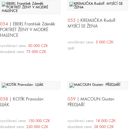
055
| KREMLIČKA Rudolf:
054
| EBERL František Zdeněk:
MYJÍCÍ SE ŽENA
PORTRÉT ŽENY V MODRÉ
HALENCE
vyvolávací cena:
5 000 CZK
vyvolávací cena:
50 000 CZK
zpět
dosažená cena:
75 000 CZK
058
| KOTÍK Pravoslav:
059
| MACOUN Gustav:
LIJÁK
PŘEDJAŘÍ
vyvolávací cena:
150 000 CZK
vyvolávací cena:
18 000 CZK
dosažená cena:
230 000 CZK
dosažená cena:
28 000 CZK