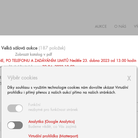
AUKCE
O NÁS
V
Velká sálová aukce
(187 položek)
Zobrazit katalog v pdf
, PO TELEFONU A ZADÁVÁNÍM LIMITŮ Neděle 23. dubna 2023 od 13.00 hodin
c zadávání limitních cen:
22.04. 2023 18:59
Výběr cookies
X
AŽIT PO TELEFONU NEBO ZADAT PEVNOU LIMITNÍ CENU
TARÍNU ZÁRUBOVOU, +420 602 293 023,
aukce@europeanarts.cz
Díky souhlasu s využitím technologie cookies nám dovolíte ukázat Virtuální
prohlídku i přímý přenos z našich aukcí přímo na našich stránkách.
Funkční
nezbytné pro funkčnost stránek
Analytika (Google Analytics)
Budeme vědět, co Vás zajímá
Virtuální prohlídka (Matterport)