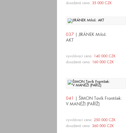
dosažená cena:
35 000 CZK
037
| JIRÁNEK Miloš:
AKT
vyvolávací cena:
140 000 CZK
dosažená cena:
160 000 CZK
041
| ŠIMON Tavík František:
V MANÉŽI (PAŘÍŽ)
vyvolávací cena:
250 000 CZK
dosažená cena:
360 000 CZK