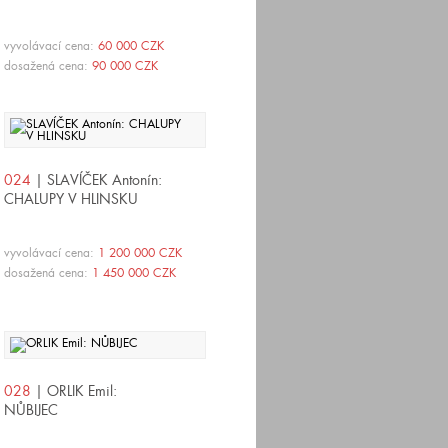
vyvolávací cena:
60 000 CZK
dosažená cena:
90 000 CZK
024
| SLAVÍČEK Antonín:
CHALUPY V HLINSKU
vyvolávací cena:
1 200 000 CZK
dosažená cena:
1 450 000 CZK
028
| ORLIK Emil:
NŮBIJEC