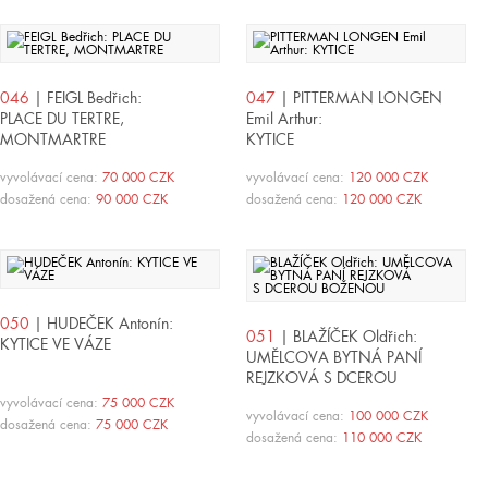
046
| FEIGL Bedřich:
047
| PITTERMAN LONGEN
PLACE DU TERTRE,
Emil Arthur:
MONTMARTRE
KYTICE
vyvolávací cena:
70 000 CZK
vyvolávací cena:
120 000 CZK
dosažená cena:
90 000 CZK
dosažená cena:
120 000 CZK
050
| HUDEČEK Antonín:
051
| BLAŽÍČEK Oldřich:
KYTICE VE VÁZE
UMĚLCOVA BYTNÁ PANÍ
REJZKOVÁ S DCEROU
BOŽENOU
vyvolávací cena:
75 000 CZK
vyvolávací cena:
100 000 CZK
dosažená cena:
75 000 CZK
dosažená cena:
110 000 CZK