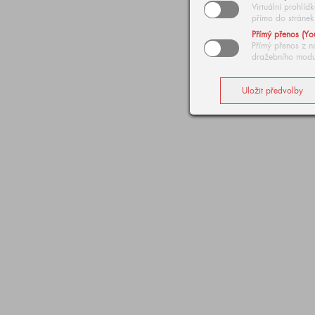
Virtuální prohlí
přímo do stránek
Přímý přenos (Yo
Přímý přenos z n
dražebního modu