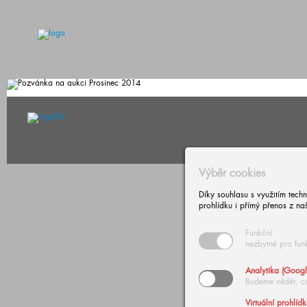
Výběr cookies
© Copyright 2026 European A
Díky souhlasu s využitím tech
prohlídku i přímý přenos z na
Funkční
nezbytné pro fun
Analytika (Googl
Budeme vědět, c
Virtuální prohlíd