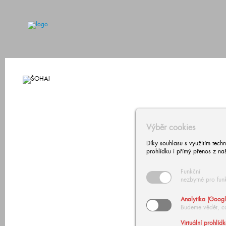
Výběr cookies
Díky souhlasu s využitím tech
prohlídku i přímý přenos z na
Funkční
nezbytné pro fun
Analytika (Googl
Budeme vědět, c
Virtuální prohlíd