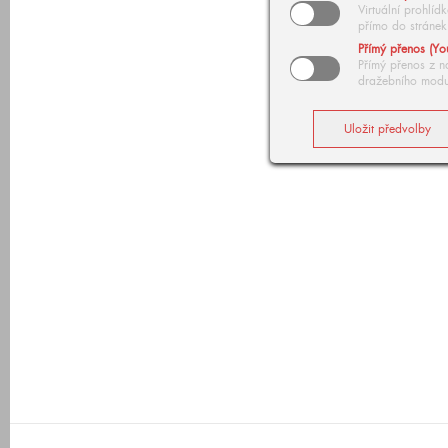
Virtuální prohlí
přímo do stránek
Přímý přenos (Yo
Přímý přenos z n
dražebního modu