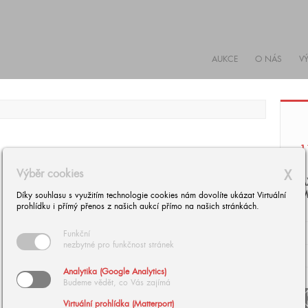
AUKCE
O NÁS
V
1
Výběr cookies
X
A
M
Díky souhlasu s využitím technologie cookies nám dovolíte ukázat Virtuální
prohlídku i přímý přenos z našich aukcí přímo na našich stránkách.
Funkční
nezbytné pro funkčnost stránek
Analytika (Google Analytics)
Budeme vědět, co Vás zajímá
arrow
Virtuální prohlídka (Matterport)
arrow_