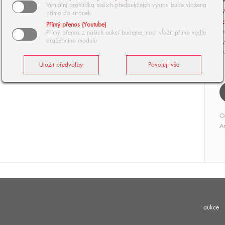
Virtuální prohlídka našich předaukčních výstav bude vložena
V
přímo do stránek
z
Přímý přenos (Youtube)
Br
Přímý přenos z našich aukcí budeme moci vložit přímo vedle
dražebního modulu
ce
Au
O
Ar
aukce