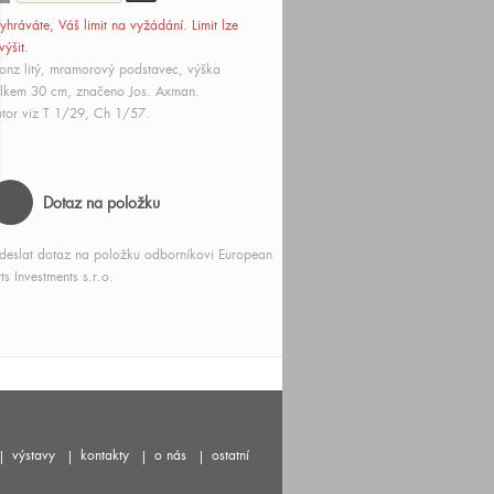
yhráváte, Váš limit
na vyžádání
. Limit lze
výšit.
onz litý, mramorový podstavec, výška
lkem 30 cm, značeno Jos. Axman.
tor viz T 1/29, Ch 1/57.
Dotaz na položku
deslat dotaz na položku odborníkovi European
ts Investments s.r.o.
výstavy
kontakty
o nás
ostatní