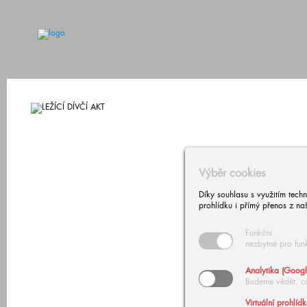
Výběr cookies
Díky souhlasu s využitím tech
prohlídku i přímý přenos z na
Funkční
nezbytné pro fun
Analytika (Googl
Budeme vědět, c
Virtuální prohlíd