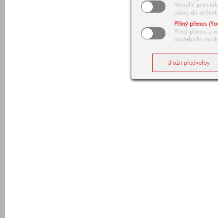
Virtuální prohlí
přímo do stránek
Přímý přenos (Yo
Přímý přenos z n
dražebního modu