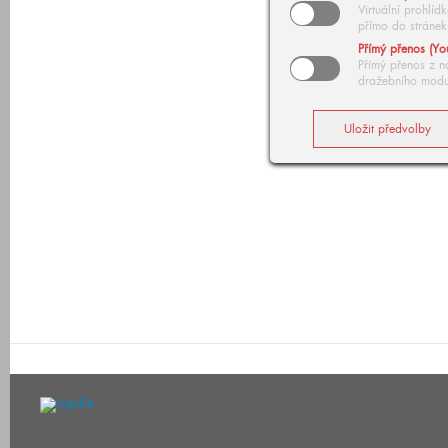
Virtuální prohlí
přímo do stránek
Přímý přenos (Yo
Přímý přenos z n
dražebního modu