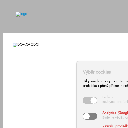
Výběr cookies
Díky souhlasu s využitím tech
prohlídku i přímý přenos z na
Funkční
nezbytné pro fun
Analytika (Googl
Budeme vědět, c
Virtuální prohlíd