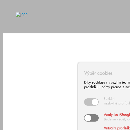
Výběr cookies
Díky souhlasu s využitím tech
prohlídku i přímý přenos z na
Funkční
nezbytné pro fun
Analytika (Googl
Budeme vědět, c
Virtuální prohlíd