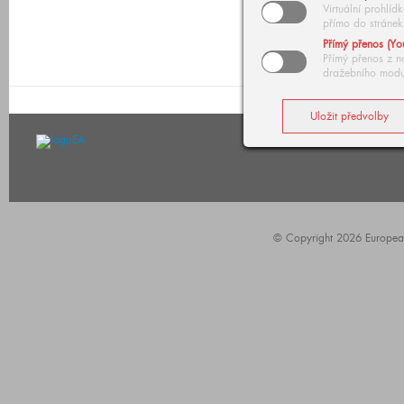
Virtuální prohlí
přímo do stránek
Přímý přenos (Yo
Přímý přenos z n
dražebního modu
© Copyright 2026 European A