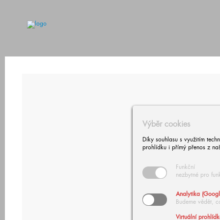
Výběr cookies
Díky souhlasu s využitím tech
prohlídku i přímý přenos z na
Funkční
nezbytné pro fun
Analytika (Googl
Budeme vědět, c
Virtuální prohlíd