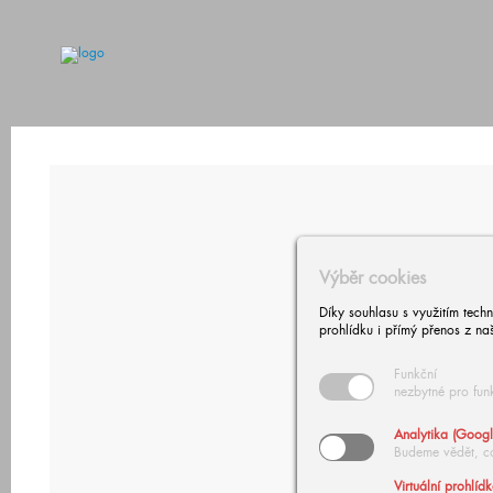
Výběr cookies
Díky souhlasu s využitím tech
prohlídku i přímý přenos z na
Funkční
nezbytné pro fun
Analytika (Googl
Budeme vědět, c
Virtuální prohlíd