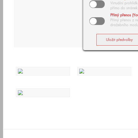
Virtuální prohlí
přímo do stránek
Přímý přenos (Yo
Přímý přenos z n
dražebního modu