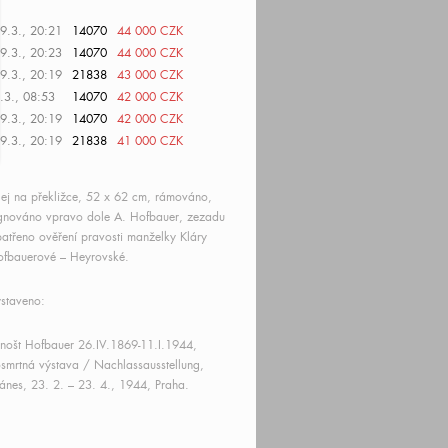
9.3., 20:21
14070
44 000 CZK
9.3., 20:23
14070
44 000 CZK
9.3., 20:19
21838
43 000 CZK
.3., 08:53
14070
42 000 CZK
9.3., 20:19
14070
42 000 CZK
9.3., 20:19
21838
41 000 CZK
ej na překližce, 52 x 62 cm, rámováno,
gnováno vpravo dole A. Hofbauer, zezadu
atřeno ověření pravosti manželky Kláry
fbauerové – Heyrovské.
staveno:
nošt Hofbauer 26.IV.1869-11.I.1944,
smrtná výstava / Nachlassausstellung,
nes, 23. 2. – 23. 4., 1944, Praha.