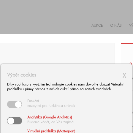
AUKCE
O NÁS
V
0
Výběr cookies
X
H
Díky souhlasu s využitím technologie cookies nám dovolíte ukázat Virtuální
prohlídku i přímý přenos z našich aukcí přímo na našich stránkách.
Funkční
nezbytné pro funkčnost stránek
Se
Analytika (Google Analytics)
Budeme vědět, co Vás zajímá
d
Virtuální prohlídka (Matterport)