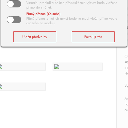
Virtuální prohlídka našich předaukčních výstav bude vložena
přímo do stránek
1
Přímý přenos (Youtube)
1
Přímý přenos z našich aukcí budeme moci vložit přímo vedle
1
dražebního modulu
3
1
1
Ol
si
op
Ho
Vy
Ar
Po
Má