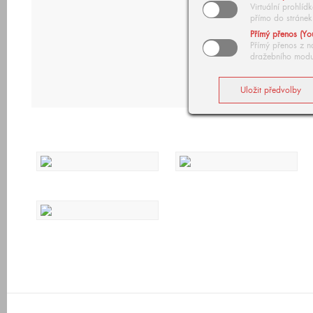
Virtuální prohlí
přímo do stránek
Přímý přenos (Yo
Přímý přenos z n
dražebního modu