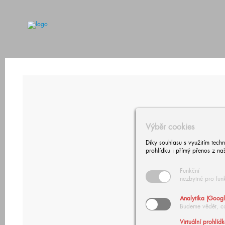
Výběr cookies
Díky souhlasu s využitím tech
prohlídku i přímý přenos z na
Funkční
nezbytné pro fun
Analytika (Googl
Budeme vědět, c
Virtuální prohlíd