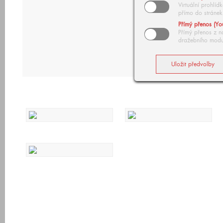
Virtuální prohlí
přímo do stránek
Přímý přenos (Yo
Přímý přenos z n
dražebního modu