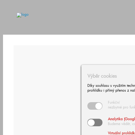
Výběr cookies
Díky souhlasu s využitím tech
prohlídku i přímý přenos z na
Funkční
nezbytné pro fun
Analytika (Googl
Budeme vědět, c
Virtuální prohlíd