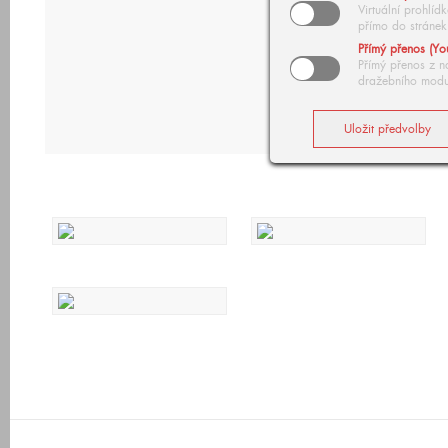
Virtuální prohlí
přímo do stránek
Přímý přenos (Yo
Přímý přenos z n
dražebního modu