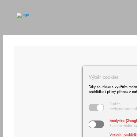
Výběr cookies
Díky souhlasu s využitím tech
prohlídku i přímý přenos z na
Funkční
nezbytné pro fun
Analytika (Googl
Budeme vědět, c
Virtuální prohlíd